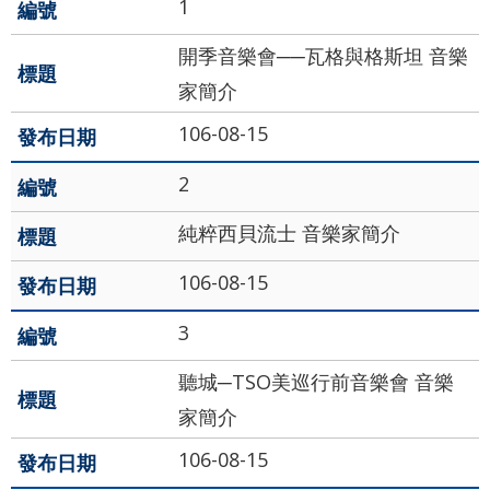
1
最
新
開季音樂會──瓦格與格斯坦 音樂
消
家簡介
息
106-08-15
文
宣
2
品
及
純粹西貝流士 音樂家簡介
出
版
106-08-15
品
3
行
聽城─TSO美巡行前音樂會 音樂
政
資
家簡介
訊
106-08-15