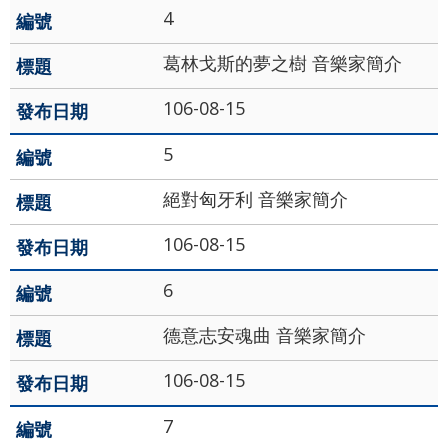
網
4
站
葛林戈斯的夢之樹 音樂家簡介
導
覽
106-08-15
English
5
陳
絕對匈牙利 音樂家簡介
情
系
106-08-15
統
6
台北通
德意志安魂曲 音樂家簡介
TaipeiPASS
106-08-15
雙
語
7