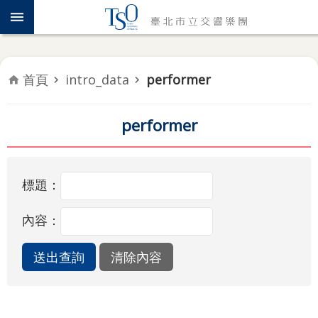
跳到主要內容區塊
認
識
TSO
首頁
intro_data
performer
年
度
專
performer
題
音
標題：
樂
會
內容：
推
廣
教
育