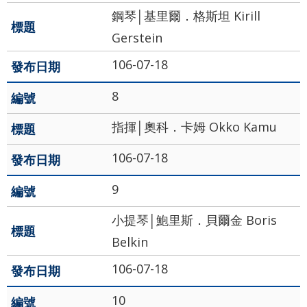
詞
鋼琴│基里爾．格斯坦 ‬‬‬Kirill
彙
Gerstein
聯
106-07-18
絡
8
我
們
指揮│奧科．卡姆‬‬‬‬‬‬‬‬‬‬ Okko Kamu
隱
106-07-18
私
9
權
及
小提琴│鮑里斯．貝爾金 Boris
資
Belkin
訊
106-07-18
安
10
全