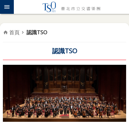
跳到主要內容區塊
認
識
TSO
首頁
認識TSO
年
度
專
認識TSO
題
音
樂
會
推
廣
教
育