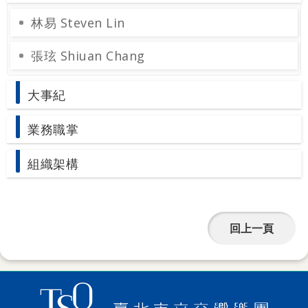
詞
林易 Steven Lin
彙
張玹 Shiuan Chang
聯
絡
大事紀
我
們
業務職掌
隱
組織架構
私
權
及
回上一頁
資
訊
安
全