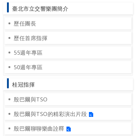
最
臺北市立交響樂團簡介
新
消
歷任團長
息
歷任首席指揮
文
宣
55週年專區
品
及
50週年專區
出
版
品
桂冠指揮
殷巴爾與TSO
行
政
資
殷巴爾與TSO的精彩演出片段
訊
殷巴爾聊聊樂曲詮釋