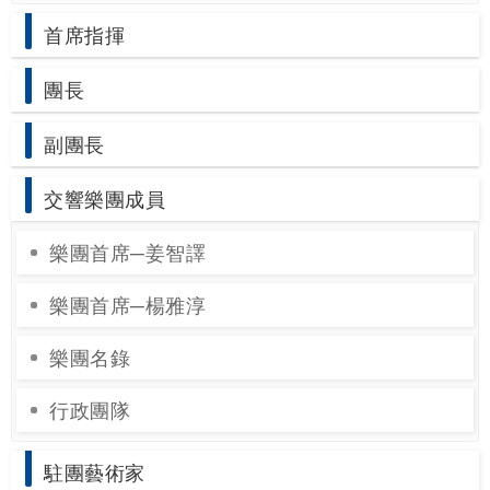
網
首席指揮
站
導
團長
覽
副團長
English
陳
交響樂團成員
情
樂團首席─姜智譯
系
統
樂團首席─楊雅淳
台北通
樂團名錄
TaipeiPASS
行政團隊
雙
語
駐團藝術家