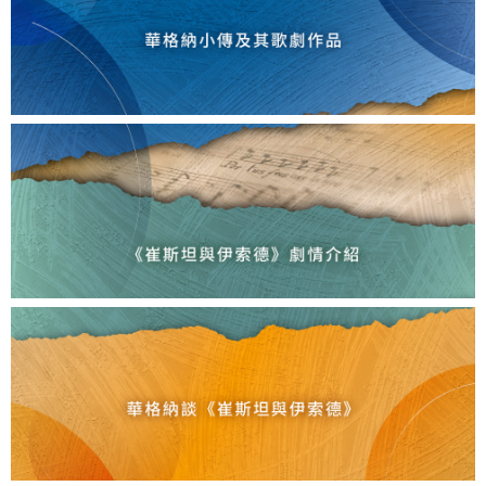
最
新
消
息
文
宣
品
及
出
版
品
行
政
資
訊