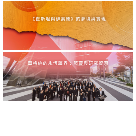
網
站
導
覽
English
陳
情
系
統
台北通
TaipeiPASS
雙
語