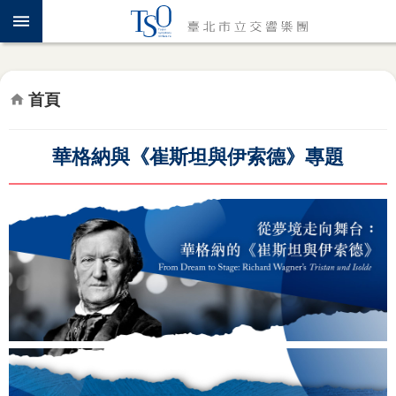
跳到主要內容區塊
認
識
TSO
首頁
年
度
專
華格納與《崔斯坦與伊索德》專題
題
音
樂
會
推
廣
教
育