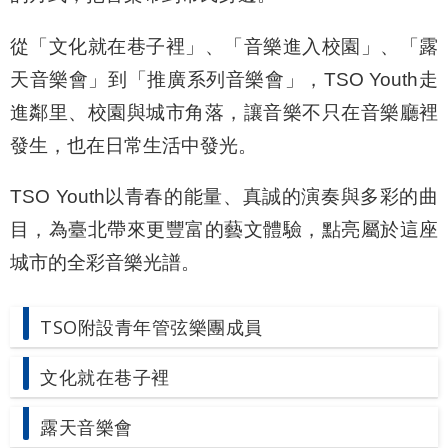
網
站
從「文化就在巷子裡」、「音樂進入校園」、「露
導
天音樂會」到「推廣系列音樂會」，TSO Youth走
覽
進鄰里、校園與城市角落，讓音樂不只在音樂廳裡
English
發生，也在日常生活中發光。
陳
TSO Youth以青春的能量、真誠的演奏與多彩的曲
情
目，為臺北帶來更豐富的藝文體驗，點亮屬於這座
系
城市的全彩音樂光譜。
統
台北通
TSO附設青年管弦樂團成員
TaipeiPASS
文化就在巷子裡
雙
語
露天音樂會