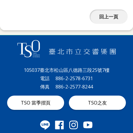
政
回上一頁
策
著
作
權
聲
明
105037臺北市松山區八德路三段25號7樓
電話
886-2-2578-6731
傳真
886-2-2577-8244
TSO 當季摺頁
TSO之友