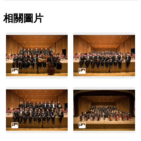
詞
彙
相關圖片
聯
絡
我
們
隱
私
權
及
資
訊
安
全