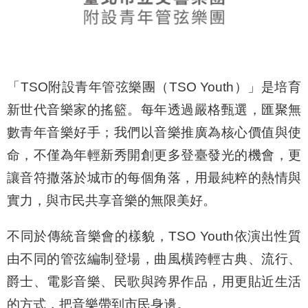
最
新
消
息
「TSO附設青年管弦樂團（TSO Youth）」是培育
文
宣
新世代音樂家的搖籃。每年透過嚴格甄選，匯聚無
品
數青年音樂好手；我們以音樂推廣為核心價值與使
及
命，不僅為年輕新秀開創更多登臺發光的機會，更
出
版
讓音符撒落於城市的每個角落，用最純粹的熱情與
品
實力，與市民共享音樂的無限美好。
行
不同於傳統音樂會的樣貌，TSO Youth依演出性質
政
資
由不同的管弦編制登場，曲風橫跨輕古典、流行、
訊
爵士、電影音樂、民歌與跨界作品，用更貼近生活
的方式，把音樂帶到市民身邊。