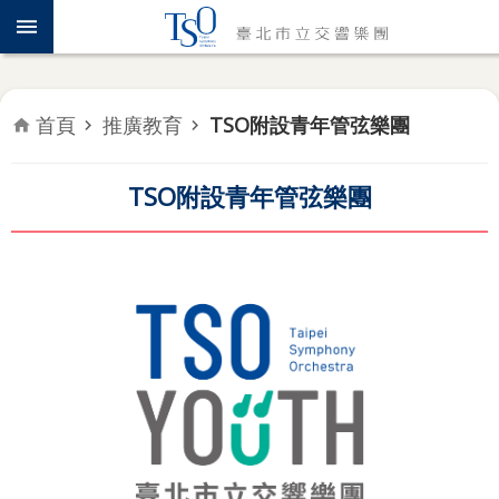
跳到主要內容區塊
認
識
TSO
首頁
推廣教育
TSO附設青年管弦樂團
年
度
專
TSO附設青年管弦樂團
題
音
樂
會
推
廣
教
育