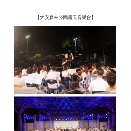
最
新
【大安森林公園露天音樂會】
消
息
文
宣
品
及
出
版
品
行
政
資
訊