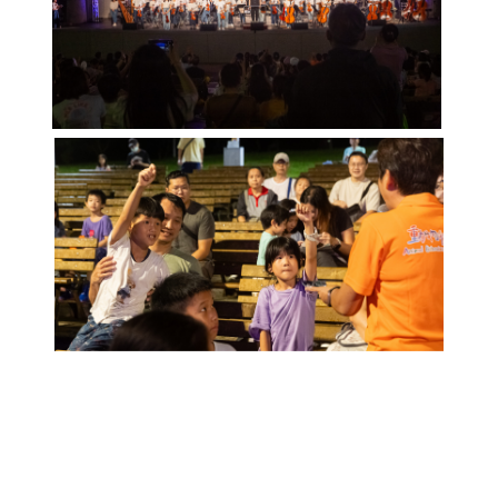
網
站
導
覽
English
陳
情
系
統
台北通
TaipeiPASS
雙
語