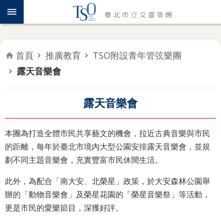
跳到主要內容區塊
認
識
TSO
首頁
推廣教育
TSO附設青年管弦樂團
年
露天音樂會
度
專
題
露天音樂會
音
樂
本團為打造全體市民共享藝文的機會，拉近古典音樂與市民
會
的距離，每年於臺北市境內大型公園安排露天音樂會，並規
劃不同主題音樂會，充實豐富市民休閒生活。
推
廣
此外，為配合「南大安、北榮星」政策，於大安森林公園舉
教
辦的「動物音樂會」及榮星花園的「榮星音樂祭」等活動，
育
更是市民的愛樂節目，深獲好評。