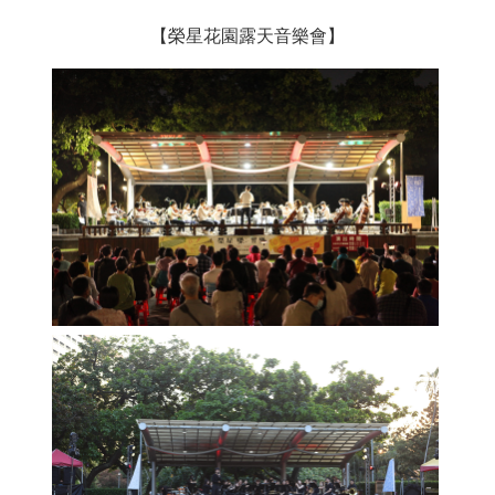
詞
【榮星花園露天音樂會】
彙
聯
絡
我
們
隱
私
權
及
資
訊
安
全