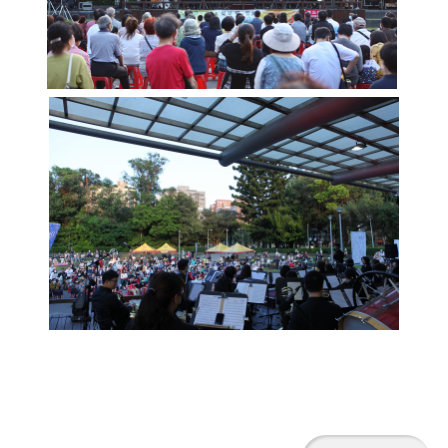
政
策
著
作
權
聲
明