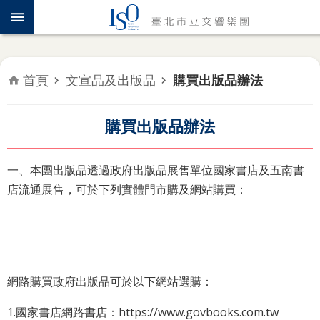
跳到主要內容區塊
認
識
TSO
首頁
文宣品及出版品
購買出版品辦法
年
度
專
購買出版品辦法
題
一、本團出版品透過政府出版品展售單位國家書店及五南書
音
店流通展售，可於下列實體門市購及網站購買：
樂
會
推
廣
教
網路購買政府出版品可於以下網站選購：
育
1.國家書店網路書店：https://www.govbooks.com.tw