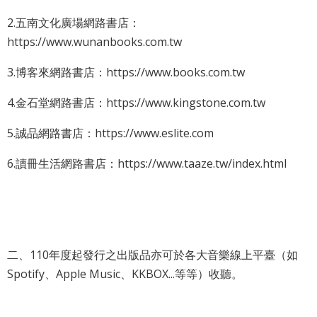
最
2.五南文化廣場網路書店：
新
https://www.wunanbooks.com.tw
消
息
3.博客來網路書店：https://www.books.com.tw
文
4.金石堂網路書店：https://www.kingstone.com.tw
宣
品
5.誠品網路書店：https://www.eslite.com
及
出
6.讀冊生活網路書店：https://www.taaze.tw/index.html
版
品
行
政
二、110年度起發行之出版品亦可於各大音樂線上平臺（如
資
Spotify、Apple Music、KKBOX...等等）收聽。
訊