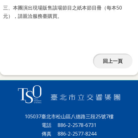
網
三、本團演出現場販售該場節目之紙本節目冊（每本50
站
元），請親洽服務臺購買。
導
覽
English
陳
回上一頁
情
系
統
台北通
TaipeiPASS
105037臺北市松山區八德路三段25號7樓
雙
電話
886-2-2578-6731
語
傳真
886-2-2577-8244