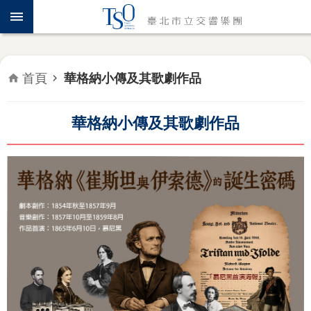
跳到主要內容區塊
認
識
TSO
首頁
華格納小傳及其歌劇作品
年
度
專
華格納小傳及其歌劇作品
題
音
樂
會
推
廣
教
育