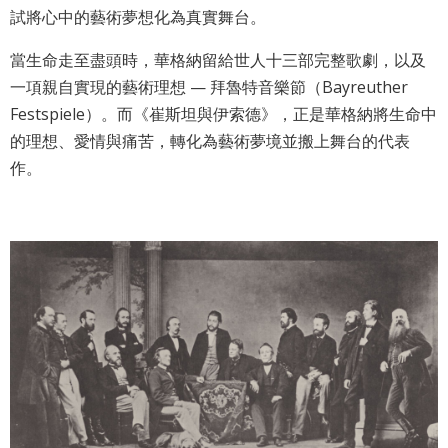
網
試將心中的藝術夢想化為真實舞台。
站
當生命走至盡頭時，華格納留給世人十三部完整歌劇，以及
導
一項親自實現的藝術理想 — 拜魯特音樂節（Bayreuther
覽
Festspiele）。而《崔斯坦與伊索德》，正是華格納將生命中
English
的理想、愛情與痛苦，轉化為藝術夢境並搬上舞台的代表
作。
陳
情
系
統
台北通
TaipeiPASS
雙
語