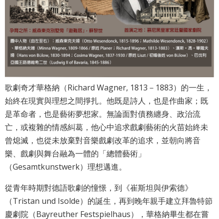
最
新
消
息
文
宣
歌劇奇才華格納（Richard Wagner, 1813－1883）的一生，
品
及
始終在現實與理想之間掙扎。他既是詩人，也是作曲家；既
出
是革命者，也是藝術夢想家。無論面對債務纏身、政治流
版
亡，或複雜的情感糾葛，他心中追求戲劇藝術的火苗始終未
品
曾熄滅，也從未放棄對音樂戲劇改革的追求，並朝向將音
樂、戲劇與舞台融為一體的「總體藝術」
行
（Gesamtkunstwerk）理想邁進。
政
資
從青年時期對德語歌劇的憧憬，到《崔斯坦與伊索德》
訊
（Tristan und Isolde）的誕生，再到晚年親手建立拜魯特節
慶劇院（Bayreuther Festspielhaus），華格納畢生都在嘗