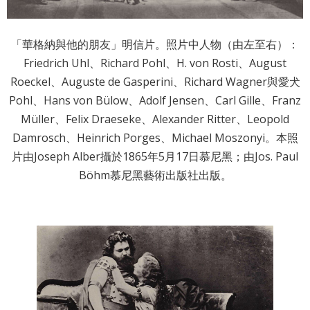
詞
彙
「華格納與他的朋友」明信片。照片中人物（由左至右）：
聯
Friedrich Uhl、Richard Pohl、H. von Rosti、August
絡
Roeckel、Auguste de Gasperini、Richard Wagner與愛犬
Pohl、Hans von Bülow、Adolf Jensen、Carl Gille、Franz
我
Müller、Felix Draeseke、Alexander Ritter、Leopold
們
Damrosch、Heinrich Porges、Michael Moszonyi。本照
隱
片由Joseph Alber攝於1865年5月17日慕尼黑；由Jos. Paul
私
Böhm慕尼黑藝術出版社出版。
權
及
資
訊
安
全