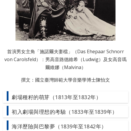
政
策
著
作
權
首演男女主角「施諾爾夫妻檔」（Das Ehepaar Schnorr
聲
von Carolsfeld）：男高音路德維希（Ludwig）及女高音瑪
明
爾維娜（Malvina）
撰文：國立臺灣師範大學音樂學博士陳怡文
劇場種籽的萌芽（1813年至1832年）
初入劇場與理想的考驗（1833年至1839年）
海洋歷險與巴黎夢（1839年至1842年）