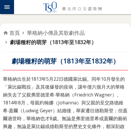
跳到主要內容區塊
認
識
TSO
首頁
華格納小傳及其歌劇作品
年
劇場種籽的萌芽（1813年至1832年）
度
專
題
劇場種籽的萌芽（1813年至1832年）
音
樂
華格納出生於1813年5月22日德國萊比錫。同年10月發生的
會
「萊比錫戰役」及其後爆發的疫病，讓年僅六個月大的華格
納失去了父親弗里德里希‧華格納（Friedrich Wagner）。
推
1814年8月，母親約翰娜（Johanna）與父親的至交路德維
廣
希‧蓋爾（Ludwig Geyer）結婚後，舉家遷往德勒斯登；但蓋
教
爾過世時，華格納也才8歲。無論是弗里德里希或蓋爾的藝術
育
興趣，無論是萊比錫或德勒斯登的歷史文化條件，都深刻啟