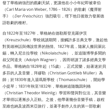
發了華格納強烈的戲劇天賦，更讓他在小小年紀即被韋伯
最
（Carl Maria von Weber, 1786－1826）的歌劇《魔彈射
新
消
手》（
Der Freischütz
）強烈吸引，埋下他日後致力發展德
息
語歌劇的種籽。
自1822年至1827年，華格納在德勒斯登克羅伊茨
文
宣
（Kreuzschule）學校就讀期間，接觸許多古典文學，激起他
品
對英雄神話與傳說世界的熱情。1827年底，隨家人搬回萊比
及
錫，轉入尼古拉學校（Nikolaischule），並追隨博學多聞的
出
叔父阿道夫（Adolph Wagner），因而研讀了諸多經典文學
版
作品。華格納自1828年起（15歲），正式習樂，始著迷於貝
品
多芬的人及音樂，拜繆勒（Christian Gottlieb Müller）為
師；於1830年進入湯瑪斯學校（Thomasschule），開始學
行
政
小提琴；1831年秋至1832年，華格納追隨魏因利格
資
（Christian Theodor Weinlig）學習和聲與對位法，其音樂
訊
才華得以逐漸步入正軌。之後，他帶著幾份音樂手稿，啟程
至維也納及波西米亞旅行，並著手創作人生的第一部歌劇