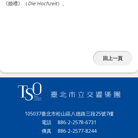
網
《婚禮》（
Die Hochzeit
）。
站
導
覽
English
陳
回上一頁
情
系
統
台北通
TaipeiPASS
105037臺北市松山區八德路三段25號7樓
雙
電話
886-2-2578-6731
語
傳真
886-2-2577-8244