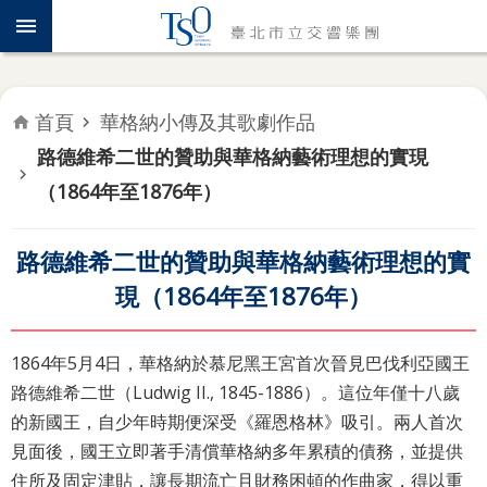
跳到主要內容區塊
認
識
TSO
首頁
華格納小傳及其歌劇作品
年
路德維希二世的贊助與華格納藝術理想的實現
度
專
（1864年至1876年）
題
路德維希二世的贊助與華格納藝術理想的實
音
樂
現（1864年至1876年）
會
1864年5月4日，華格納於慕尼黑王宮首次晉見巴伐利亞國王
推
路德維希二世（Ludwig II., 1845-1886）。這位年僅十八歲
廣
的新國王，自少年時期便深受《羅恩格林》吸引。兩人首次
教
育
見面後，國王立即著手清償華格納多年累積的債務，並提供
住所及固定津貼，讓長期流亡且財務困頓的作曲家，得以重