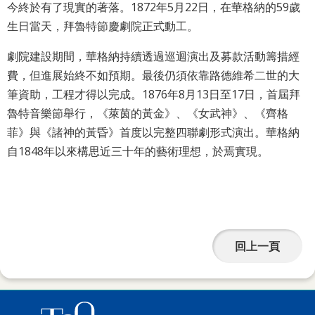
詞
今終於有了現實的著落。1872年5月22日，在華格納的59歲
彙
生日當天，拜魯特節慶劇院正式動工。
劇院建設期間，華格納持續透過巡迴演出及募款活動籌措經
聯
費，但進展始終不如預期。最後仍須依靠路德維希二世的大
絡
筆資助，工程才得以完成。1876年8月13日至17日，首屆拜
我
魯特音樂節舉行，《萊茵的黃金》、《女武神》、《齊格
們
菲》與《諸神的黃昏》首度以完整四聯劇形式演出。華格納
自1848年以來構思近三十年的藝術理想，於焉實現。
隱
私
權
及
資
回上一頁
訊
安
全