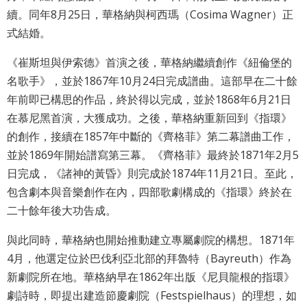
網
續。同年8月25日，華格納與柯西瑪（Cosima Wagner）正
站
式結婚。
導
《崔斯坦與伊索德》首演之後，華格納繼續創作《紐倫堡的
覽
名歌手》，並於1867年10月24日完成譜曲。這部早在二十餘
English
年前即已構思的作品，終於得以完成，並於1868年6月21日
在慕尼黑首演，大獲成功。之後，華格納重新回到《指環》
陳
的創作，接續在1857年中斷的《齊格菲》第二幕譜曲工作，
情
並於1869年開始譜寫第三幕。《齊格菲》最終於1871年2月5
系
日完成，《諸神的黃昏》則完成於1874年11月21日。至此，
統
包含劇本與音樂創作在內，四部歌劇構成的《指環》終於在
二十餘年後大功告成。
台北通
TaipeiPASS
與此同時，華格納也開始推動建立專屬劇院的構想。1871年
4月，他選定位於巴伐利亞北部的拜魯特（Bayreuth）作為
雙
新劇院所在地。華格納早在1862年出版《尼貝龍根的指環》
語
劇詩時，即提出建造節慶劇院（Festspielhaus）的理想，如