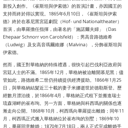
最
新投入創作。《崔斯坦與伊索德》的首演計畫，亦因國王的
新
支持而終於得以實現。1865年6月10日，《崔斯坦與伊索
消
德》終於在慕尼黑宮廷劇院（Hof- und Nationaltheater）
息
首演，由畢羅擔任指揮，由著名的「施諾爾夫婦」（Das
Ehepaar Schnorr von Carolsfeld）：男高音路德維希
文
（Ludwig）及女高音瑪爾維娜（Malvina），分飾崔斯坦與
宣
品
伊索德。
及
然而，國王對華格納的特殊禮遇，很快引起巴伐利亞政府與
出
版
宮廷人士的不滿。1865年12月，華格納被迫離開慕尼黑；儘
品
管如此，路德維希二世仍持續提供經濟援助。1866年1月25
日，與華格納結髮近三十載的妻子米娜逝世於德勒斯登。歷
行
經數月漂泊後，於1866年4月，華格納正式租下並搬進瑞士
政
琉森湖畔的崔布珣。另一方面，華格納與科西瑪的關係也逐
資
漸走向公開。1868年10月，柯西瑪向畢羅提出離婚；同年11
訊
月，柯西瑪正式搬入華格納位於崔布珣的別墅；1869年10
月，畢羅同意離婚；1870年7月18日，兩人正式完成離婚手