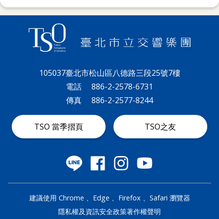
詞
彙
聯
絡
我
105037臺北市松山區八德路三段25號7樓
電話
886-2-2578-6731
們
傳真
886-2-2577-8244
隱
私
TSO 當季摺頁
TSO之友
權
及
資
訊
建議使用 Chrome 、Edge 、Firefox 、Safari 瀏覽器
安
隱私權及資訊安全政策
著作權聲明
全