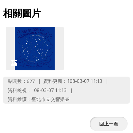
網
相關圖片
站
導
覽
English
陳
情
系
點閱數：
資料更新：108-03-07 11:13
627
統
資料檢視：108-03-07 11:13
台北通
資料維護：臺北市立交響樂團
TaipeiPASS
雙
回上一頁
語