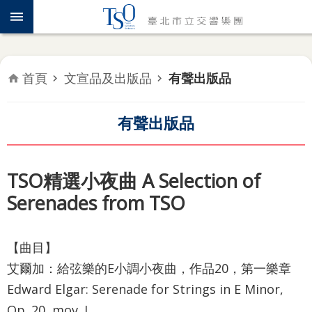
跳到主要內容區塊
認
識
TSO
首頁
文宣品及出版品
有聲出版品
年
度
專
有聲出版品
題
音
TSO精選小夜曲 A Selection of
樂
Serenades from TSO
會
推
【曲目】
廣
艾爾加：給弦樂的E小調小夜曲，作品20，第一樂章
教
育
Edward Elgar: Serenade for Strings in E Minor,
Op. 20, mov. I