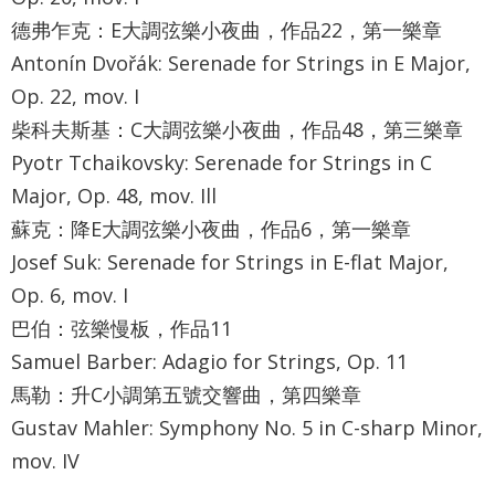
最
德弗乍克：E大調弦樂小夜曲，作品22，第一樂章
新
Antonín
Dvořák
: Serenade for Strings in E Major,
消
息
Op. 22, mov. I
柴科夫斯基：C大調弦樂小夜曲，作品48，第三樂章
文
Pyotr Tchaikovsky: Serenade for Strings in C
宣
Major, Op. 48, mov. Ill
品
及
蘇克：降E大調弦樂小夜曲，作品6，第一樂章
出
Josef Suk: Serenade for Strings in E-flat Major,
版
Op. 6, mov. I
品
巴伯：弦樂慢板，作品11
Samuel Barber: Adagio for Strings, Op. 11
行
政
馬勒：升C小調第五號交響曲，第四樂章
資
Gustav Mahler: Symphony No. 5 in C-sharp Minor,
訊
mov. IV