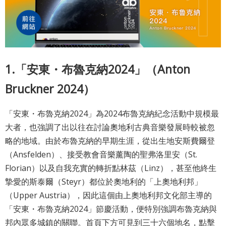
網
站
導
覽
1.「安東・布魯克納2024」（Anton
English
Bruckner 2024）
陳
情
「安東・布魯克納2024」為2024布魯克納紀念活動中規模最
系
大者，也強調了出以往在討論奧地利古典音樂發展時較被忽
統
略的地域。由於布魯克納的早期生涯，從出生地安斯費爾登
（Ansfelden）、接受教會音樂薰陶的聖弗洛里安（St.
台北通
Florian）以及自我充實的轉折點林茲（Linz），甚至他終生
TaipeiPASS
摯愛的斯泰爾（Steyr）都位於奧地利的「上奧地利邦」
雙
（Upper Austria），因此這個由上奧地利邦文化部主導的
「安東・布魯克納2024」節慶活動，便特別強調布魯克納與
語
邦內眾多城鎮的關聯。首頁下方可見到三十六個地名，點擊