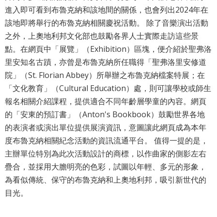
詞
進入即可看到布魯克納和該地間的關係，也會列出2024年在
彙
該地即將舉行的布魯克納相關慶祝活動。 除了音樂演出活動
之外，上奧地利邦文化部也鼓勵各界人士實際走訪這些景
聯
點。在網頁中「展覽」（Exhibition）區塊，便介紹於聖弗洛
絡
里安知名古蹟，亦曾是布魯克納所任職得「聖弗洛里安修道
我
院」（St. Florian Abbey）所舉辦之布魯克納檔案特展；在
們
「文化教育」（Cultural Education）處，則可讓學校或師生
報名相關介紹課程，提供適合不同年齡層學童的內容。網頁
隱
的「安東的預訂書」（Anton's Bookbook）鼓勵世界各地
私
的表演者或演出單位提供展演資訊，意圖讓此網頁成為本年
權
度布魯克納相關紀念活動的資訊流通平台。 值得一提的是，
及
主辦單位特別為此次活動設計的商標，以作曲家的側影左右
疊合，並採用大膽明亮的色彩，試圖以年輕、多元的形象，
資
為看似傳統、保守的布魯克納和上奧地利邦，吸引新世代的
訊
目光。
安
全