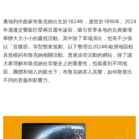
最
新
消
奧地利作曲家布魯克納出生於1824年，逝世於1896年。2024
息
年適逢交響曲巨擘兩百週年誕辰，吸引世界各地的古典樂壇
舉辦大大小小的慶祝活動。其中除了單場演出，也有不少係
文
以「音樂節」等型態來規劃。以下整理出2024年歐洲地區較
宣
具規模的布魯克納相關活動。透過這些活動的網站，除了讓
品
大家理解布魯克納在音樂史上的重要性，也能看到不同地
及
出
區、團體和個人的眼光下，布魯克納其人其樂，如何散發出
版
不同的意義和影響力。
品
行
政
資
訊