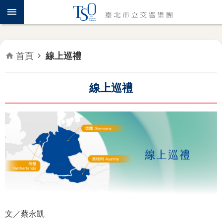
跳到主要內容區塊
認
識
TSO
首頁
線上巡禮
年
度
專
線上巡禮
題
音
樂
會
推
廣
教
育
文／蔡永凱