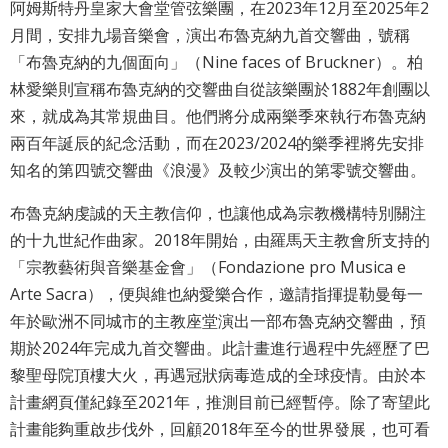
阿姆斯特丹皇家大會堂管弦樂團，在2023年12月至2025年2
月間，安排九場音樂會，演出布魯克納九首交響曲，號稱
「布魯克納的九個面向」（Nine faces of Bruckner）。柏
林愛樂則宣稱布魯克納的交響曲自從該樂團於1882年創團以
來，就成為其常規曲目。他們將分成兩樂季來執行布魯克納
兩百年誕辰的紀念活動，而在2023/2024的樂季裡將先安排
知名的第四號交響曲《浪漫》及較少演出的第零號交響曲。
布魯克納虔誠的天主教信仰，也讓他成為宗教機構特別關注
的十九世紀作曲家。2018年開始，由羅馬天主教會所支持的
「宗教藝術與音樂基金會」（Fondazione pro Musica e
Arte Sacra），便與維也納愛樂合作，邀請指揮提勒曼每一
年於歐洲不同城市的主教座堂演出一部布魯克納交響曲，預
期於2024年完成九首交響曲。此計畫進行過程中先經歷了巴
黎聖母院頂樓大火，再遇冠狀病毒造成的全球疫情。由於本
計畫網頁僅紀錄至2021年，推測目前已經暫停。除了寄望此
計畫能夠重啟步伐外，回顧2018年至今的世界發展，也可看