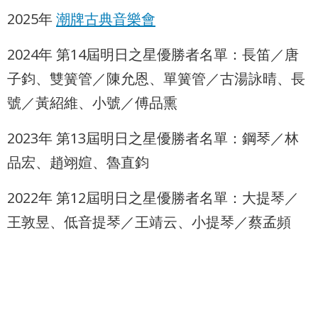
最
2025年
潮牌古典音樂會
新
消
2024年 第14屆明日之星優勝者名單：長笛／唐
息
子鈞、雙簧管／陳允恩、單簧管／古湯詠晴、長
文
號／黃紹維、小號／傅品熏
宣
品
2023年 第13屆明日之星優勝者名單：鋼琴／林
及
品宏、趙翊媗、魯直鈞
出
版
品
2022年 第12屆明日之星優勝者名單：大提琴／
王敦昱、低音提琴／王靖云、小提琴／蔡孟頻
行
政
資
訊