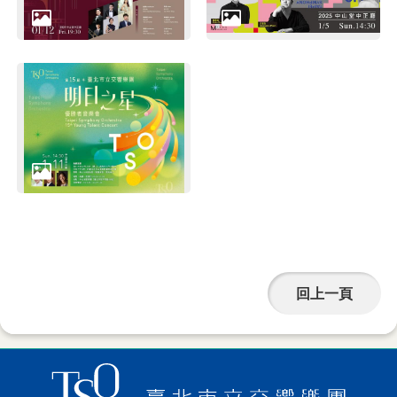
詞
彙
聯
絡
我
們
隱
私
權
及
回上一頁
資
訊
安
全