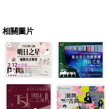
網
站
導
覽
相關圖片
English
陳
情
系
統
台北通
TaipeiPASS
雙
語