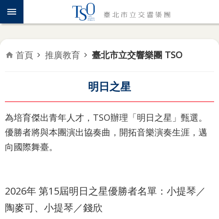
跳到主要內容區塊
認
識
TSO
首頁
推廣教育
臺北市立交響樂團 TSO
年
度
專
明日之星
題
為培育傑出青年人才，TSO辦理「明日之星」甄選。
音
樂
優勝者將與本團演出協奏曲，開拓音樂演奏生涯，邁
會
向國際舞臺。
推
廣
2026年 第15屆明日之星優勝者名單：小提琴／
教
育
陶麥可、小提琴／錢欣