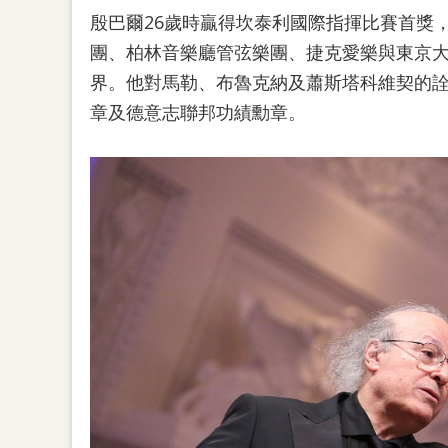
殷巴爾26歲時贏得坎泰利國際指揮比賽首獎
團、柏林音樂廳管弦樂團、捷克愛樂與東京
界。他對馬勒、布魯克納及蕭斯塔科維契的
章及德意志聯邦功績勳章。