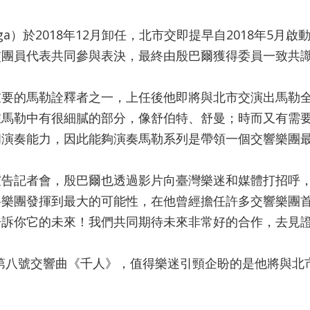
Varga）於2018年12月卸任，北市交即提早自2018年
員代表共同參與表決，最終由殷巴爾獲得委員一致共識，其
重要的馬勒詮釋者之一，上任後他即將與北市交演出馬勒
在馬勒中有很細膩的部分，像舒伯特、舒曼；時而又有需
和演奏能力，因此能夠演奏馬勒系列是帶領一個交響樂團
宣告記者會，殷巴爾也透過影片向臺灣樂迷和媒體打招呼
將樂團發揮到最大的可能性，在他曾經擔任許多交響樂團
告訴你它的未來！我們共同期待未來非常好的合作，去見
馬勒第八號交響曲《千人》，值得樂迷引頸企盼的是他將與