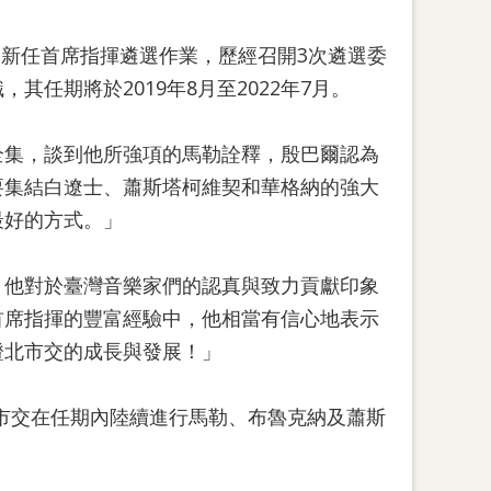
5月啟動新任首席指揮遴選作業，歷經召開3次遴選委
任期將於2019年8月至2022年7月。
全集，談到他所強項的馬勒詮釋，殷巴爾認為
要集結白遼士、蕭斯塔柯維契和華格納的強大
最好的方式。」
，他對於臺灣音樂家們的認真與致力貢獻印象
首席指揮的豐富經驗中，他相當有信心地表示
證北市交的成長與發展！」
北市交在任期內陸續進行馬勒、布魯克納及蕭斯