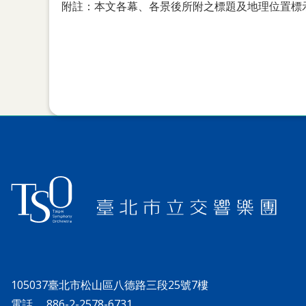
附註：本文各幕、各景後所附之標題及地理位置標
105037臺北市松山區八德路三段25號7樓
電話
886-2-2578-6731