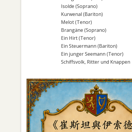
Isolde (Soprano)
Kurwenal (Bariton)
Melot (Tenor)
Brangäne (Soprano)
Ein Hirt (Tenor)
Ein Steuermann (Bariton)
Ein junger Seemann (Tenor)
Schiffsvolk, Ritter und Knappen