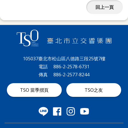
詞
回上一頁
彙
聯
絡
我
們
105037臺北市松山區八德路三段25號7樓
隱
電話
886-2-2578-6731
私
傳真
886-2-2577-8244
權
及
TSO 當季摺頁
TSO之友
資
訊
安
全