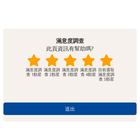
網
站
導
覽
滿意度調查
English
此頁資訊有幫助嗎?
陳
情
滿意度調
滿意度調
滿意度調
滿意度調
查 1顆星
查 2顆星
查 3顆星
查 4顆星
滿意度調
系
查 5顆星
統
台北通
TaipeiPASS
雙
語