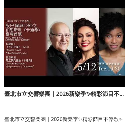
最
新
消
息
文
宣
品
及
出
版
品
臺北市立交響樂團｜2026新樂季✨精彩節目不停歇✨
行
政
113-11-29
資
訊
臺北市立交響樂團｜2026新樂季✨精彩節目不停歇✨