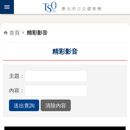
跳到主要內容區塊
認
識
TSO
首頁
精彩影音
年
度
專
精彩影音
題
音
主題：
樂
會
內容：
推
廣
教
育