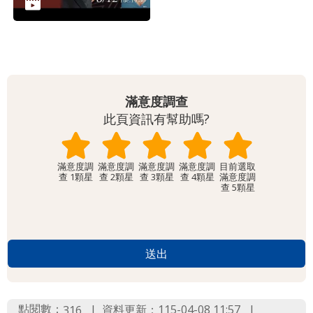
網
站
導
覽
English
滿意度調查
此頁資訊有幫助嗎?
陳
情
滿意度調
滿意度調
滿意度調
滿意度調
系
查 1顆星
查 2顆星
查 3顆星
查 4顆星
滿意度調
查 5顆星
統
台北通
TaipeiPASS
雙
語
點閱數：
資料更新：115-04-08 11:57
316