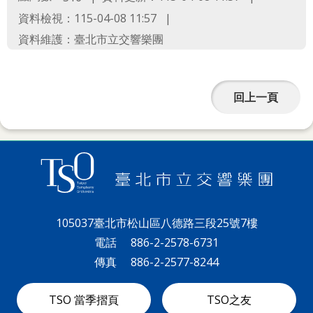
詞
資料檢視：115-04-08 11:57
彙
資料維護：臺北市立交響樂團
聯
絡
回上一頁
我
們
隱
私
權
及
105037臺北市松山區八德路三段25號7樓
資
電話
886-2-2578-6731
傳真
886-2-2577-8244
訊
安
TSO 當季摺頁
TSO之友
全