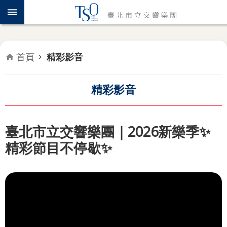
跳到主要內容區塊
認
識
TSO
首頁
精彩影音
年
度
專
精彩影音
題
音
臺北市立交響樂團｜2026新樂季✨
樂
精彩節目不停歇✨
會
推
廣
教
育