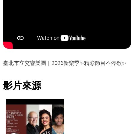
最
新
消
息
文
宣
品
及
臺北市立交響樂團｜2026新樂季✨精彩節目不停歇✨
出
版
影片來源
品
行
政
資
訊