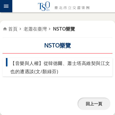
跳到主要內容區塊
認
識
TSO
首頁
老蕭在臺灣
NSTO樂覽
年
度
專
NSTO樂覽
題
音
【音樂與人權】從韓德爾、蕭士塔高維契與江文
樂
也的遭遇談(文/顏綠芬)
會
推
廣
教
回上一頁
育