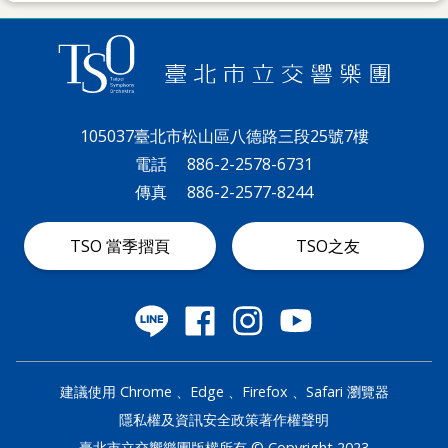
最
新
消
息
文
105037臺北市松山區八德路三段25號7樓
宣
電話
886-2-2578-6731
品
傳真
886-2-2577-8244
及
出
TSO 當季摺頁
TSO之友
版
品
行
政
資
建議使用 Chrome 、Edge 、Firefox 、Safari 瀏覽器
訊
隱私權及資訊安全政策
著作權聲明
臺北市立交響樂團版權所有 © Copyright 2023