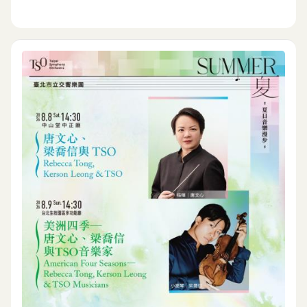
網
站
導
覽
English
陳
情
系
統
台北通
TaipeiPASS
雙
語