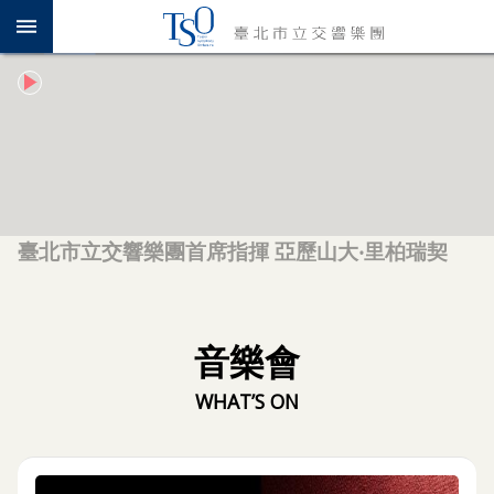
跳到主要內容區塊
認
識
TSO
年
度
專
題
臺北市立交響樂團首席指揮 亞歷山大‧里柏瑞契
音
樂
會
音樂會
推
廣
教
育