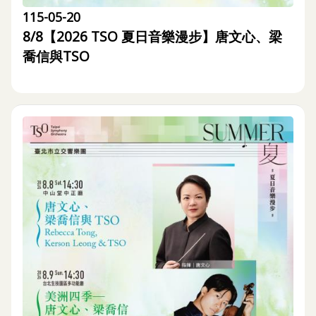
詞
115-05-20
彙
8/8【2026 TSO 夏日音樂漫步】唐文心、梁
喬信與TSO
聯
絡
我
們
隱
私
權
及
資
訊
安
全