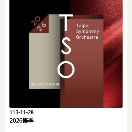
最
新
消
息
文
宣
品
及
出
版
品
行
政
資
113-11-28
訊
2026樂季