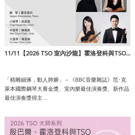
11/11【2026 TSO 室內沙龍】霍洛登科與TSO獨奏家
115-03-10
「精雕細琢，動人肺腑」－《BBC音樂雜誌》范･克
萊本國際鋼琴大賽金獎、室內樂最佳演奏獎、新作品
最佳演奏獎得主 ...