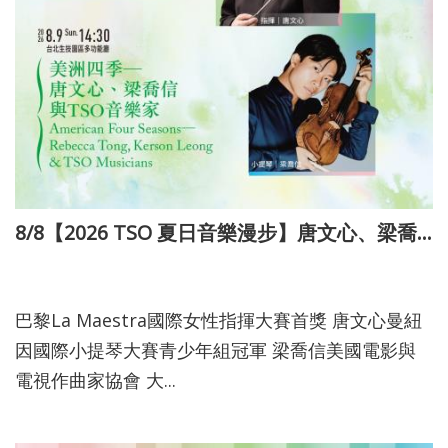
詞
彙
聯
絡
我
們
隱
8/8【2026 TSO 夏日音樂漫步】唐文心、梁喬信與TSO
私
115-05-20
權
及
巴黎La Maestra國際女性指揮大賽首獎 唐文心曼紐
資
因國際小提琴大賽青少年組冠軍 梁喬信美國電影與
訊
電視作曲家協會 大...
安
全