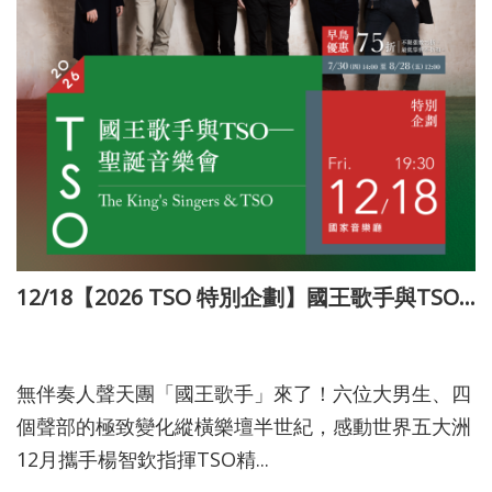
12/18【2026 TSO 特別企劃】國王歌手與TSO的聖誕音樂會
115-08-03
無伴奏人聲天團「國王歌手」來了！六位大男生、四
個聲部的極致變化縱橫樂壇半世紀，感動世界五大洲
12月攜手楊智欽指揮TSO精...