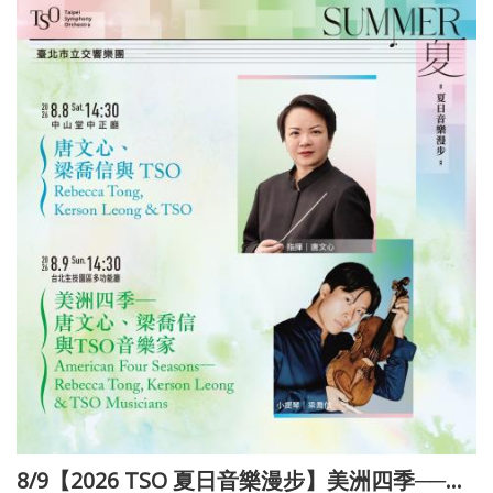
政
策
著
作
權
聲
明
8/9【2026 TSO 夏日音樂漫步】美洲四季──唐文心、梁喬信與TSO音樂家