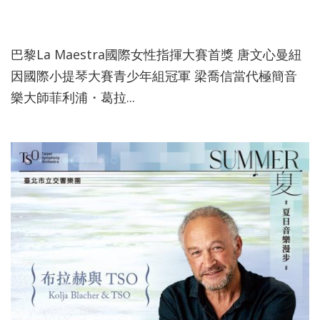
115-05-20
巴黎La Maestra國際女性指揮大賽首獎 唐文心曼紐
因國際小提琴大賽青少年組冠軍 梁喬信當代極簡音
樂大師菲利浦・葛拉...