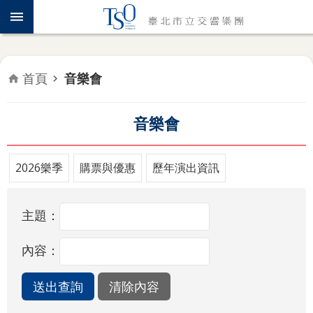
跳到主要內容區塊
認
識
TSO
首頁
音樂會
年
度
專
音樂會
題
2026樂季
購票與優惠
歷年演出資訊
音
樂
會
主題：
推
內容：
廣
教
育