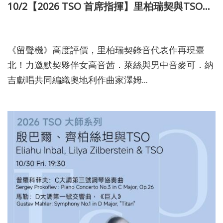
10/2【2026 TSO 首席指揮】里柏瑞契與TSO─抒情‧交響曲
114-11-27
《留聲機》高度評價，里柏瑞契錄音代表作再現臺
北！力邀默契夥伴女高音茜．萊絲與男中音麥可．納
吉獻唱共同編織奧地利作曲家澤姆...