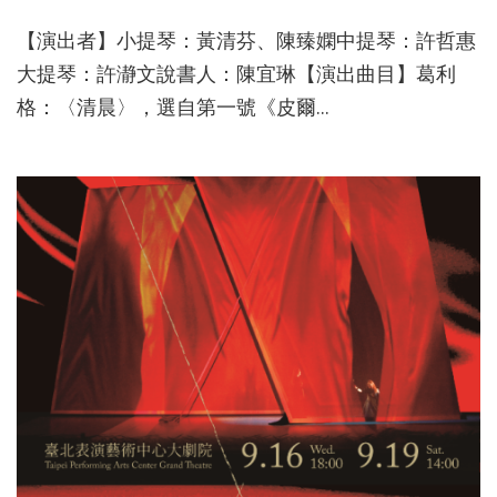
【演出者】小提琴：黃清芬、陳臻嫻中提琴：許哲惠
大提琴：許瀞文說書人：陳宜琳【演出曲目】葛利
格：〈清晨〉，選自第一號《皮爾...