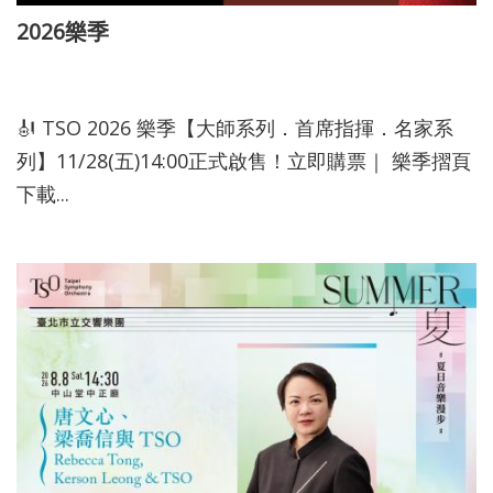
網
2026樂季
站
導
113-11-28
覽
🎻 TSO 2026 樂季【大師系列．首席指揮．名家系
English
列】11/28(五)14:00正式啟售！立即購票｜ 樂季摺頁
下載...
陳
情
系
統
台北通
TaipeiPASS
雙
語