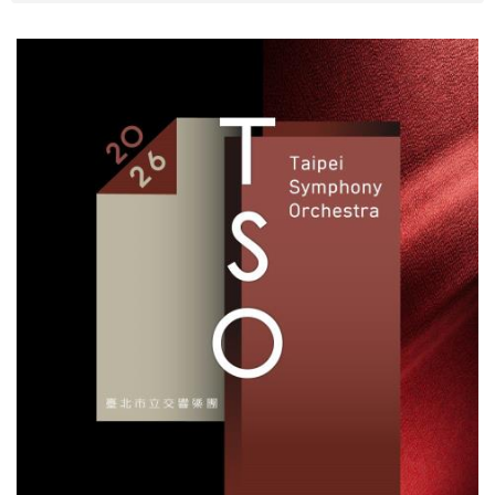
最
新
消
息
文
宣
品
及
出
版
品
行
政
資
訊