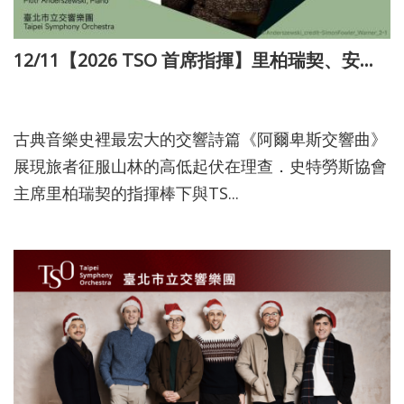
12/11【2026 TSO 首席指揮】里柏瑞契、安德佐夫斯基與TSO
114-11-27
古典音樂史裡最宏大的交響詩篇《阿爾卑斯交響曲》
展現旅者征服山林的高低起伏在理查．史特勞斯協會
主席里柏瑞契的指揮棒下與TS...