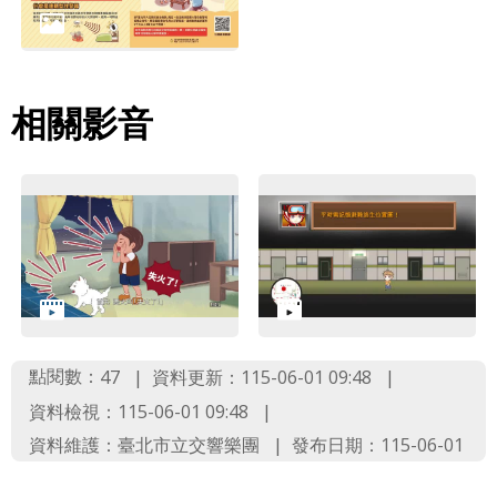
詞
彙
聯
相關影音
絡
我
們
隱
私
權
及
點閱數：
資料更新：115-06-01 09:48
47
資
資料檢視：115-06-01 09:48
訊
資料維護：臺北市立交響樂團
發布日期：115-06-01
安
全