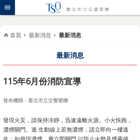
跳到主要內容區塊
認
識
TSO
首頁
最新消息
最新消息
年
度
專
最新消息
題
音
115年6月份消防宣導
樂
會
發布機關：臺北市立交響樂團
推
廣
發現火災，請保持冷靜，迅速遠離火源。小火快跑，
教
育
濃煙關門。逃 生動線上若無濃煙，請立即向一樓逃
生；如發現濃煙，應立即關門 以防止火勢及煙霧侵