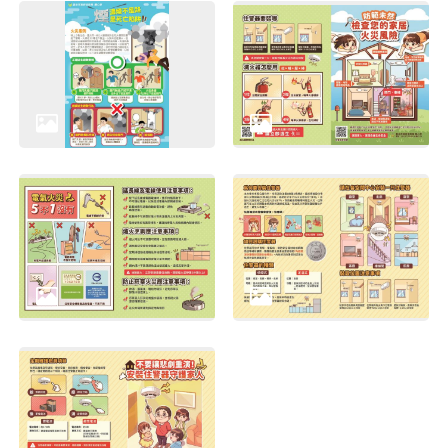
網
站
導
覽
English
陳
情
系
統
台北通
TaipeiPASS
雙
語