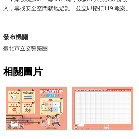
最
入，尋找安全空間就地避難，並立即撥打119 報案。
新
消
息
發布機關
文
臺北市立交響樂團
宣
品
及
相關圖片
出
版
品
行
政
資
訊