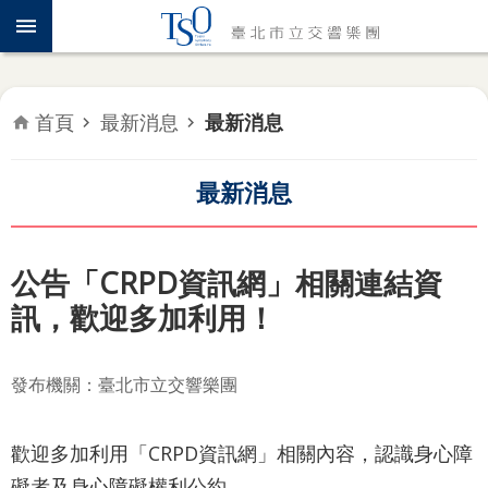
跳到主要內容區塊
認
識
TSO
首頁
最新消息
最新消息
年
度
專
最新消息
題
音
公告「CRPD資訊網」相關連結資
樂
訊，歡迎多加利用！
會
推
發布機關：臺北市立交響樂團
廣
教
育
歡迎多加利用「CRPD資訊網」相關內容，認識身心障
礙者及身心障礙權利公約。