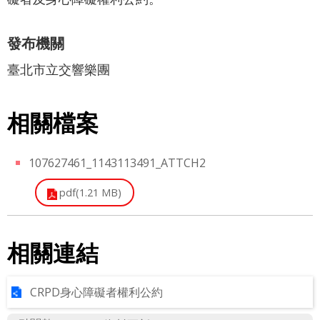
最
新
發布機關
消
息
臺北市立交響樂團
文
宣
相關檔案
品
及
107627461_1143113491_ATTCH2
出
版
pdf(1.21 MB)
品
行
相關連結
政
資
訊
CRPD身心障礙者權利公約