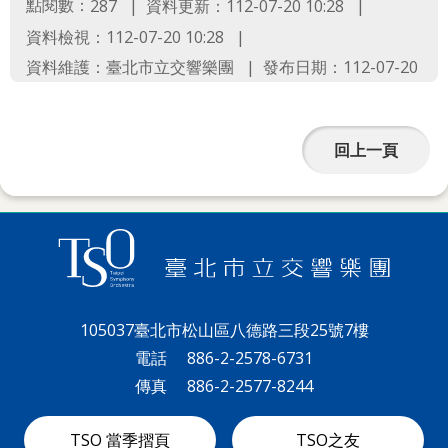
網
點閱數：
資料更新：112-07-20 10:28
287
站
資料檢視：112-07-20 10:28
導
資料維護：臺北市立交響樂團
發布日期：112-07-20
覽
English
回上一頁
陳
情
系
統
台北通
105037臺北市松山區八德路三段25號7樓
TaipeiPASS
電話
886-2-2578-6731
傳真
886-2-2577-8244
雙
語
TSO 當季摺頁
TSO之友