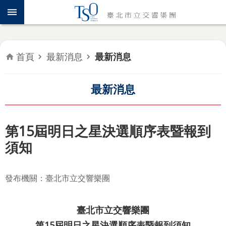
跳到主要內容區塊
認
識
TSO
首頁
最新消息
最新消息
年
度
專
最新消息
題
音
第15屆明日之星決選順序表暨報到
樂
須知
會
推
發布機關：臺北市立交響樂團
廣
教
育
臺北市立交響樂團
第
15
屆明日之星決選順序表暨報到須知