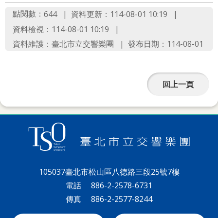
詞
點閱數：
資料更新：114-08-01 10:19
644
彙
資料檢視：114-08-01 10:19
聯
資料維護：臺北市立交響樂團
發布日期：114-08-01
絡
我
回上一頁
們
隱
私
權
及
資
105037臺北市松山區八德路三段25號7樓
訊
電話
886-2-2578-6731
傳真
886-2-2577-8244
安
全