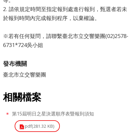
網
2. 請依規定時間至指定報到處進行報到，甄選者若未
站
於報到時間內完成報到程序，以棄權論。
導
覽
※若有任何疑問，請聯繫臺北市立交響樂團(02)2578-
English
6731*724吳小姐
陳
發布機關
情
系
臺北市立交響樂團
統
相關檔案
台北通
TaipeiPASS
第15屆明日之星決選順序表暨報到須知
雙
語
pdf(281.32 KB)