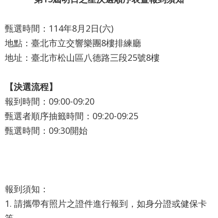
最
新
甄選時間：114年8月2日(六)
消
息
地點：臺北市立交響樂團8樓排練廳
地址：臺北市松山區八德路三段25號8樓
文
宣
【決選流程】
品
及
報到時間：09:00-09:20
出
甄選者順序抽籤時間：09:20-09:25
版
甄選時間：09:30開始
品
行
政
資
報到須知：
訊
1. 請攜帶有照片之證件進行報到，如身分證或健保卡
等。