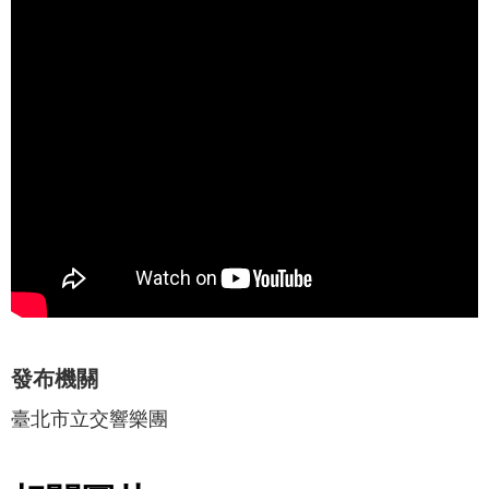
網
站
導
覽
English
陳
情
系
統
台北通
發布機關
TaipeiPASS
臺北市立交響樂團
雙
語