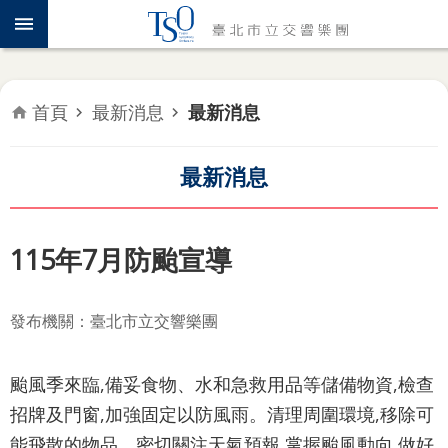
跳到主要內容區塊
認
識
TSO
首頁
最新消息
最新消息
年
度
專
最新消息
題
音
115年7月防颱宣導
樂
會
發布機關：臺北市立交響樂團
推
廣
颱風季來臨,備妥食物、水和急救用品等儲備物資,檢查
教
育
招牌及門窗,加強固定以防風雨。清理周圍環境,移除可
能飛散的物品。密切關注天氣預報,掌握颱風動向,做好