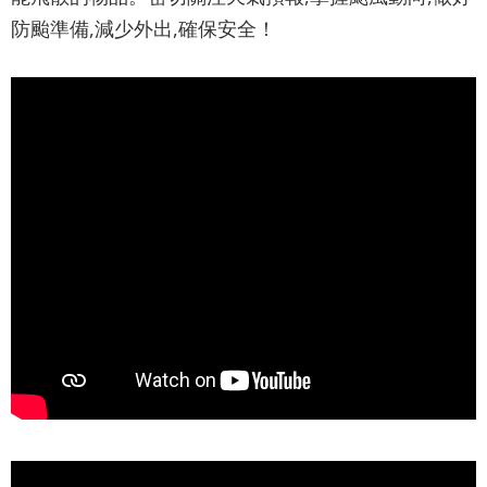
最
防颱準備,減少外出,確保安全！
新
消
息
文
宣
品
及
出
版
品
行
政
資
訊