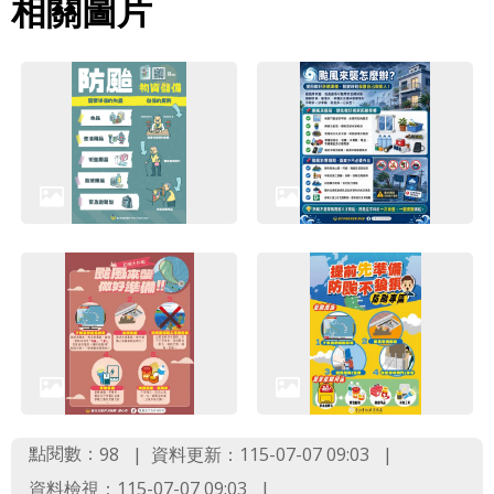
相關圖片
詞
彙
聯
絡
我
們
隱
私
權
及
資
訊
安
點閱數：
資料更新：115-07-07 09:03
98
全
資料檢視：115-07-07 09:03