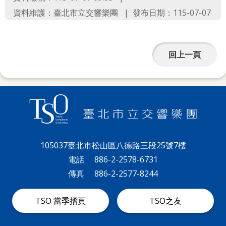
資料維護：臺北市立交響樂團
發布日期：115-07-07
政
策
著
回上一頁
作
權
聲
明
105037臺北市松山區八德路三段25號7樓
電話
886-2-2578-6731
傳真
886-2-2577-8244
TSO 當季摺頁
TSO之友