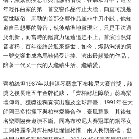
網
年輕作曲家的第一首交響作品何止大膽，簡直可說是
站
驚世駭俗。馬勒的首部交響作品並非牛刀小試，他知
導
道自己想要的聲音，然後精準地實現它，只是手法過
覽
於創新，而當時的鑑賞力遠遠追趕不上。首演雖然知
English
音者稀，百年後終於迎來盛世，如今，熾熱洶湧的第
一號交響曲成為馬勒備受追捧、演出最頻繁的作品，
陳
陪著一代又一代的人繼續生活、繼續愛。
情
系
齊柏絲坦1987年以精湛琴藝拿下布梭尼大賽首獎，該
統
獎之後長達五年金牌從缺，「齊柏絲坦障礙」蔚為樂
台北通
壇傳奇。獲獎後獨奏演出遍及全球舞臺，1991年在大
TaipeiPASS
師阿巴多指揮下與柏林愛樂合作，臺風耀眼，其後知
雙
名樂團協奏邀演不斷。同為布梭尼大賽冠軍的鋼琴女
王阿格麗希與齊柏絲坦惺惺相惜，兩人長期搭檔，也
語