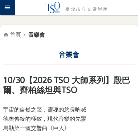
跳到主要內容區塊
認
識
TSO
首頁
音樂會
年
度
專
音樂會
題
音
10/30【2026 TSO 大師系列】殷巴
樂
爾、齊柏絲坦與TSO
會
推
宇宙的自然之聲，靈魂的悠長吶喊
廣
德奧傳統的極致，現代音樂的先驅
教
育
馬勒第一號交響曲《巨人》