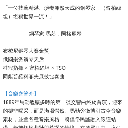
最
「一位技藝精湛、演奏渾然天成的鋼琴家，（齊柏絲
新
坦）堪稱世界一流！」
消
息
── 鋼琴家 馬莎．阿格麗希
文
宣
布梭尼鋼琴大賽金獎
品
及
俄國樂派鋼琴天后
出
桂冠指揮 × 齊柏絲坦 × TSO
版
同獻普羅科菲夫展技協奏曲
品
【音樂會簡介】
行
政
1889年馬勒醞釀多時的第一號交響曲終於首演，迎來
資
的卻非喝采，而是滿場愕然。馬勒旁徵博引古今音樂
訊
素材，並置各種音樂風格，將俚俗民謠融入嚴謹結
構，頻繁切換悲壯與荒謬的情境，在聽眾耳中，這位