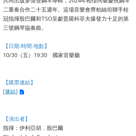
共同出版多張雙鋼琴專輯，2024年相偕同臺慶祝鋼琴
詞
二重奏合作二十五週年。這場音樂會齊柏絲坦聯手桂
彙
冠指揮殷巴爾和TSO呈獻普羅科菲夫爆發力十足的第
聯
三號鋼琴協奏曲。
絡
我
【日期‧時間‧地點】
們
10/30（五）19:30 國家音樂廳
隱
私
【購票連結】
權
[連結]
及
資
訊
【演出者】
安
指揮：伊利亞胡．殷巴爾
全