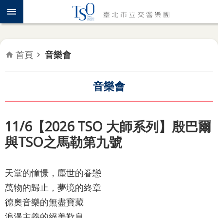
跳到主要內容區塊
認
識
TSO
首頁
音樂會
年
度
專
音樂會
題
音
11/6【2026 TSO 大師系列】殷巴爾
樂
與TSO之馬勒第九號
會
推
天堂的憧憬，塵世的眷戀
廣
萬物的歸止，夢境的終章
教
育
德奧音樂的無盡寶藏
浪漫主義的絕美歎息