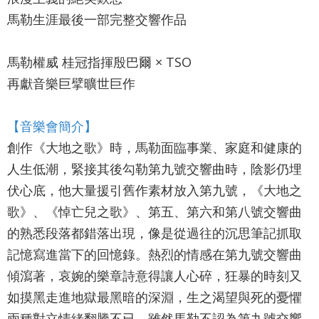
最
馬勒生涯最後一部完整交響作品
新
消
息
馬勒權威 桂冠指揮殷巴爾 × TSO
再獻音樂巨擘曠世巨作
文
宣
【音樂會簡介】
品
及
創作《大地之歌》時，馬勒面臨事業、家庭和健康的
出
人生低潮，緊接其後勾勒第九號交響曲時，陰影仍埋
版
伏心底，他大量援引舊作素材放入第九號，《大地之
品
歌》、《悼亡兒之歌》、第五、第六和第八號交響曲
的熟悉段落都錯落出現，像是從過往的沉思筆記抓取
行
政
記憶寫進當下的回憶錄。熱烈的情感在第九號交響曲
資
傾瀉著，哀婉的樂章詩意得讓人心碎，狂暴的時刻又
訊
如摸黑走進地獄最黑暗的深淵，生之渴望與死的憂懼
兩種對立情緒翻騰不已。雖然馬勒不認為第九號交響