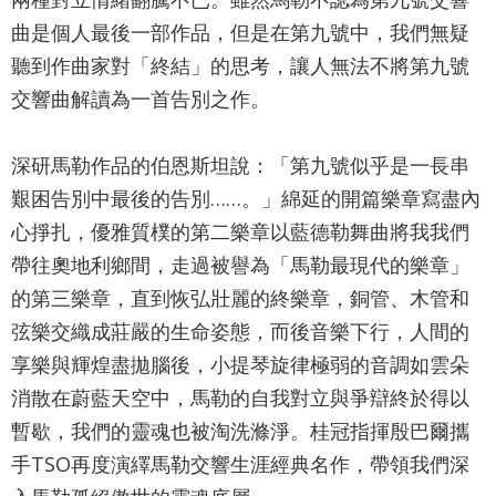
網
曲是個人最後一部作品，但是在第九號中，我們無疑
站
聽到作曲家對「終結」的思考，讓人無法不將第九號
導
交響曲解讀為一首告別之作。
覽
English
深研馬勒作品的伯恩斯坦說：「第九號似乎是一長串
艱困告別中最後的告別……。」綿延的開篇樂章寫盡內
陳
心掙扎，優雅質樸的第二樂章以藍德勒舞曲將我我們
情
帶往奧地利鄉間，走過被譽為「馬勒最現代的樂章」
系
的第三樂章，直到恢弘壯麗的終樂章，銅管、木管和
統
弦樂交織成莊嚴的生命姿態，而後音樂下行，人間的
台北通
享樂與輝煌盡拋腦後，小提琴旋律極弱的音調如雲朵
TaipeiPASS
消散在蔚藍天空中，馬勒的自我對立與爭辯終於得以
雙
暫歇，我們的靈魂也被淘洗滌淨。桂冠指揮殷巴爾攜
手TSO再度演繹馬勒交響生涯經典名作，帶領我們深
語