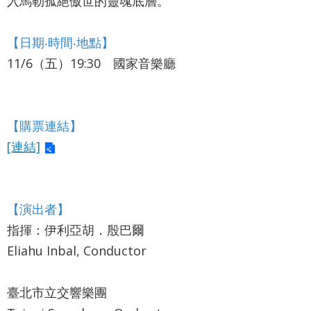
入馬勒孤絕傲世的靈魂底層。
詞
彙
【日期‧時間‧地點】
聯
11/6（五）19:30 國家音樂廳
絡
我
們
【購票連結】
[連結]
隱
私
權
【演出者】
及
指揮：伊利亞胡．殷巴爾
資
Eliahu Inbal, Conductor
訊
安
臺北市立交響樂團
全