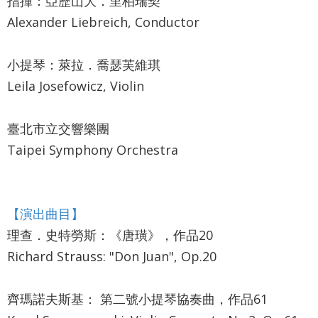
指揮：亞歷山大．里柏瑞契
詞
Alexander Liebreich, Conductor
彙
聯
小提琴：萊拉．喬瑟芙維琪
絡
Leila Josefowicz, Violin
我
們
臺北市立交響樂團
Taipei Symphony Orchestra
隱
私
權
【演出曲目】
及
理查．史特勞斯：《唐璜》，作品20
資
Richard Strauss: "Don Juan", Op.20
訊
安
齊瑪諾夫斯基： 第二號小提琴協奏曲，作品61
全