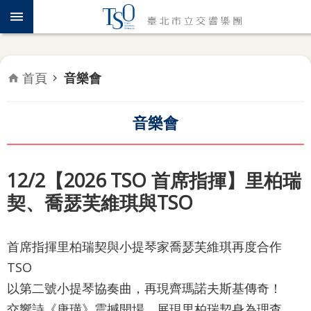
跳到主要內容區塊
認
識
TSO
首頁
音樂會
年
度
專
音樂會
題
音
12/2【2026 TSO 首席指揮】里柏瑞
樂
契、喬瑟芙維琪與TSO
會
推
首席指揮里柏瑞契與小提琴家喬瑟芙維琪再度合作
廣
TSO
教
育
以第二號小提琴協奏曲，再現齊瑪諾夫斯基傳奇！
交響詩《唐璜》震撼開場，展現里柏瑞契身為理查．