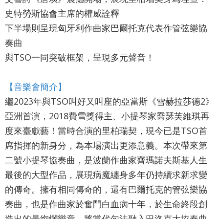
最
史特勞斯協會主席的權威詮釋
新
下半場則呈現匈牙利作曲家巴爾托克代表作管弦樂協
消
息
奏曲
與TSO一同突破框架，呈現多元聲音！
文
宣
【音樂會簡介】
品
及
繼2023年與TSO叫好又叫座的亞當斯《雪赫拉莎德2》
出
亞洲首演，2018費雪獎得主、小提琴家喬瑟芙維琪再
版
度來臺獻藝！當時合演的里柏瑞契，現今已是TSO首
品
席指揮的新身分，為本場演出更添意義。本次帶來第
二號小提琴協奏曲，是波蘭作曲家齊瑪諾夫斯基人生
行
政
最後的大型作品，展現病魔纏身多年仍持續求新求變
資
的傳奇。擁有相同傳奇的，還有巴爾托克的管弦樂協
訊
奏曲，也是作曲家於奮鬥白血病十年，於生命終段創
造出的最絢爛樂章，將當代句法融入巴洛克大協奏曲