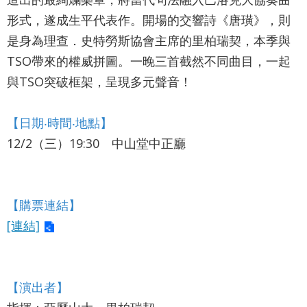
網
形式，遂成生平代表作。開場的交響詩《唐璜》，則
站
是身為理查．史特勞斯協會主席的里柏瑞契，本季與
導
TSO帶來的權威拼圖。一晚三首截然不同曲目，一起
覽
與TSO突破框架，呈現多元聲音！
English
【日期‧時間‧地點】
陳
12/2（三）19:30 中山堂中正廳
情
系
統
【購票連結】
台北通
[連結]
TaipeiPASS
雙
【演出者】
語