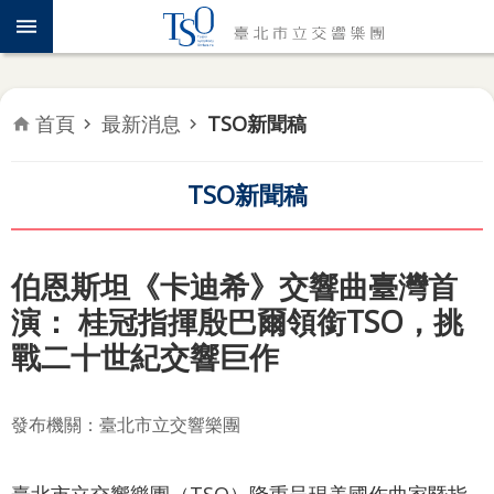
跳到主要內容區塊
認
識
TSO
首頁
最新消息
TSO新聞稿
年
度
專
TSO新聞稿
題
音
伯恩斯坦《卡迪希》交響曲臺灣首
樂
演： 桂冠指揮殷巴爾領銜TSO，挑
會
戰二十世紀交響巨作
推
廣
發布機關：臺北市立交響樂團
教
育
臺北市立交響樂團（TSO）隆重呈現美國作曲家暨指