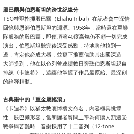
網
殷巴爾與伯恩斯坦的跨世紀緣分
站
TSO桂冠指揮殷巴爾（Eliahu Inbal）在記者會中深情
導
回憶與恩師伯恩斯坦的淵源。1958年，當時還在軍樂
覽
隊服務的殷巴爾，即便頂著40度高燒仍不顧一切完成
English
演出，伯恩斯坦聽完後深受感動，特地將他拉到一
陳
邊，肯定他必成大器，並寫下推薦信助其出國深造。
情
大師提到，他在以色列曾連續數日旁聽伯恩斯坦親自
排練《卡迪希》，這讓他掌握了作品最原始、最深刻
系
的詮釋精髓。
統
台北通
古典樂中的「重金屬搖滾」
TaipeiPASS
《卡迪希》以猶太教哀悼禱文命名，內容極具挑釁
雙
性。殷巴爾形容，當朗誦者質問上帝為何讓人類遭受
語
戰爭與苦難時，音樂採用了十二音列（12-tone