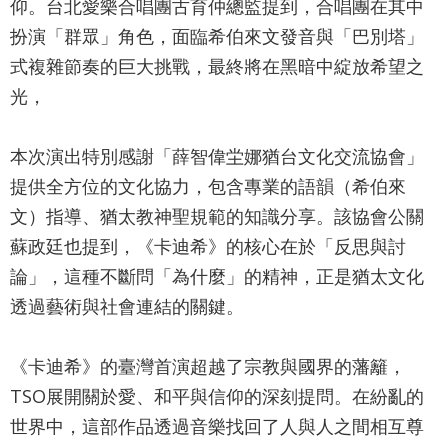
仰。台北愛樂合唱團古育仲總監提到，合唱團在其中
政
扮演「群眾」角色，面臨希伯來文發音與「巴別塔」
策
式複雜節奏的巨大挑戰，最終將在黑暗中綻放希望之
光，
著
作
本次演出特別感謝「薛智偉坣娜猶台文化交流協會」
權
提供全方位的文化協力，包含專業的語韻（希伯來
聲
文）指導、猶太教神聖規範的知識分享。該協會公關
明
蘇政廷也提到，《卡迪希》的核心在於「反思與討
論」，這種不斷問「為什麼」的精神，正是猶太文化
透過藝術與社會連結的關鍵。
《卡迪希》的臺灣首演超越了宗教與國界的藩籬，
TSO展開關於愛、和平與信仰的深刻提問。在紛亂的
世界中，這部作品透過音樂找回了人與人之間相互尊