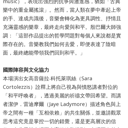
詞
music），表現出強烈的抗爭與激進感，猶如「古典
樂中的重金屬搖滾」。然而，當人類在夢中牽起上帝
彙
的手、達成共識後，音樂會轉化為更具調性、抒情且
聯
充滿靈感的樂章，最終走向愛與和平。殷巴爾大師強
絡
調：「這部作品提出的哲學問題對每個人來說都是實
我
際存在的。音樂教我們如何去愛，即便表達了陰暗
們
面，最終總能帶領我們回到和平。」
隱
國際陣容與文化協力
私
本場演出女高音薩拉‧科托萊琪絲（Sara
權
Cortolezzis）詮釋上將自己視為與憤怒講者對位的
及
「和平呼喚者」，透過美麗的祈禱文帶回希望。而講
資
者潔伊．雷迪摩爾（Jaye Ladymore）描述角色與上
訊
帝之間有一種「互相依賴」的共生關係，並邀請觀眾
安
思考這究竟是掌控一切的錯覺，還是更高層次的信
全