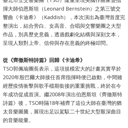
最
揮大師伯恩斯坦（Leonard Bernstein）之第三號交
新
響曲《卡迪希》（Kaddish），本次演出為臺灣首度完
消
息
整演出，結合旁白、女高音、合唱與交響樂團之大型
作品，別具歷史意義，透過戲劇化結構與深刻文本，
文
呈現人類對上帝、信仰與存在意義的終極叩問。
宣
品
及
從《齊徹斯特詩篇》回歸《卡迪希》
出
TSO郭佩瑜團長表示，這項規模宏大的計畫其實早於
版
2020年殷巴爾大師接任首席指揮時便已啟動，中間雖
品
經歷疫情衝擊與歌手檔期銜接的重重挑戰，終於在今
行
年成功促成首演。繼2008年演出伯恩斯坦《齊徹斯特
政
詩篇》後，TSO時隔18年補齊了這位大師在臺灣的猶
資
太音樂圖騰，展現出足以駕馭二十世紀大型艱深曲目
訊
的音樂能量。