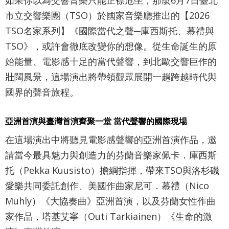
最
市立交響樂團（TSO）於國家音樂廳推出的【2026
新
TSO名家系列】《國際當代之聲─庫西斯托、慕禮與
消
息
TSO》，或許會徹底改變你的想像。從生命誕生的原
始能量、電影感十足的當代聲響，到北歐交響巨作的
文
壯闊風景，這場演出將帶領觀眾展開一趟跨越時代與
宣
國界的聲音旅程。
品
及
出
亞洲首演與臺灣首演齊聚一堂 當代聲響的國際現場
版
在這場演出中將聽見電影感聲響的亞洲首演作品，邀
品
請當今最具魅力與創造力的芬蘭音樂家佩卡．庫西斯
行
托（Pekka Kuusisto）擔綱指揮，帶來TSO與洛杉磯
政
愛樂共同委託創作、美國作曲家尼可．慕禮（Nico
資
Muhly）《大協奏曲》亞洲首演，以及芬蘭女性作曲
訊
家作品，塔基艾寧（Outi Tarkiainen）《生命的激