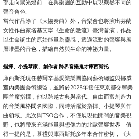
詞
部走向聚光燈前，在與樂團的互動中展現截然不同的
彙
聲音角色。
當代作品除了《大協奏曲》外，音樂會也將演出芬蘭
聯
女性作曲家塔基艾寧《生命的激流》臺灣首演，作品
絡
以生命誕生的原始能量為靈感，透過流動的聲響與層
我
層堆疊的音色，描繪自然與生命的神祕力量。
們
指揮、小提琴家、創作者 跨界音樂鬼才庫西斯托
隱
庫西斯托現任赫爾辛基愛樂樂團協同藝術總監與挪威
私
室內樂團藝術總監，並將於2028年接任東京都交響樂
權
團首席指揮，他以跨越古典與當代、自由而富創造力
及
的音樂風格聞名國際，同時活躍於指揮、小提琴與作
資
曲領域。此次與TSO合作，不僅展現他開闊的音樂視
訊
野，也將帶來充滿能量與想像力的北歐聲響世界。值
安
得一提的是，慕禮與庫西斯托多年來合作密切，《大
全