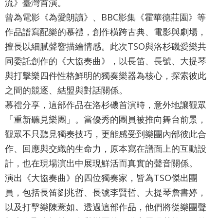
網
流》臺灣首演。
站
曾為電影《為愛朗讀》、BBC影集《霍華德莊園》等
作品譜寫配樂的慕禮，創作橫跨古典、電影與劇場，
導
擅長以細膩聲響描繪情感。此次TSO與洛杉磯愛樂共
覽
同委託創作的《大協奏曲》，以長笛、長號、大提琴
English
與打擊樂四件性格鮮明的獨奏樂器為核心，探索彼此
陳
之間的競逐、結盟與對話關係。
情
慕禮分享，這部作品在洛杉磯首演時，意外地讓觀眾
系
「重新聽見樂團」。當優秀的團員被推向舞台前景，
統
觀眾不只聽見獨奏技巧，更能感受到樂團內部彼此合
作、回應與交織的生命力，原本寫在譜面上的互動設
台北通
計，也在現場演出中展現鮮活而真實的聲音關係。
TaipeiPASS
演出《大協奏曲》的四位獨奏家，皆為TSO傑出團
雙
員，包括長笛劉兆哲、長號李賢哲、大提琴詹書婷，
語
以及打擊樂陳薏如。透過這部作品，他們將從樂團聲