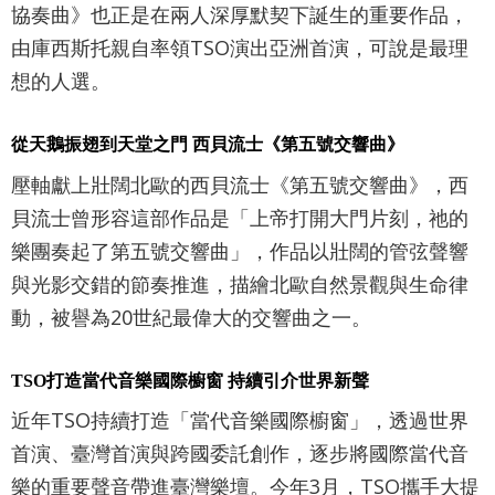
協奏曲》也正是在兩人深厚默契下誕生的重要作品，
政
由庫西斯托親自率領TSO演出亞洲首演，可說是最理
策
想的人選。
著
作
從天鵝振翅到天堂之門 西貝流士《第五號交響曲》
權
壓軸獻上壯闊北歐的西貝流士《第五號交響曲》，西
聲
貝流士曾形容這部作品是「上帝打開大門片刻，祂的
樂團奏起了第五號交響曲」，作品以壯闊的管弦聲響
明
與光影交錯的節奏推進，描繪北歐自然景觀與生命律
動，被譽為20世紀最偉大的交響曲之一。
TSO打造當代音樂國際櫥窗 持續引介世界新聲
近年TSO持續打造「當代音樂國際櫥窗」，透過世界
首演、臺灣首演與跨國委託創作，逐步將國際當代音
樂的重要聲音帶進臺灣樂壇。今年3月，TSO攜手大提