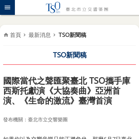
跳到主要內容區塊
認
識
TSO
首頁
最新消息
TSO新聞稿
年
度
專
TSO新聞稿
題
音
國際當代之聲匯聚臺北 TSO攜手庫
樂
西斯托獻演《大協奏曲》亞洲首
會
演、《生命的激流》臺灣首演
推
廣
發布機關：臺北市立交響樂團
教
育
如果你以為交響音樂只能正襟危坐，那麼6月7日臺北