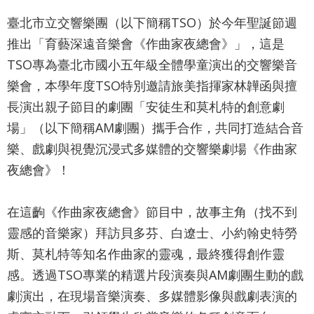
最
臺北市立交響樂團（以下簡稱TSO）於今年聖誕節週
新
推出「育藝深遠音樂會《作曲家夜總會》」，這是
消
息
TSO專為臺北市國小五年級全體學童演出的交響樂音
樂會，本學年度TSO特別邀請旅美指揮家林韡函與擅
文
長演出親子節目的劇團「安徒生和莫札特的創意劇
宣
場」（以下簡稱AM劇團）攜手合作，共同打造結合音
品
及
樂、戲劇與視覺沉浸式多媒體的交響樂劇場《作曲家
出
夜總會》！
版
品
在這齣《作曲家夜總會》節目中，故事主角（找不到
行
靈感的音樂家）拜訪貝多芬、白遼士、小約翰史特勞
政
斯、莫札特等知名作曲家的靈魂，最終獲得創作靈
資
感。透過TSO專業的精選片段演奏與AM劇團生動的戲
訊
劇演出，在現場音樂演奏、多媒體影像與戲劇表演的