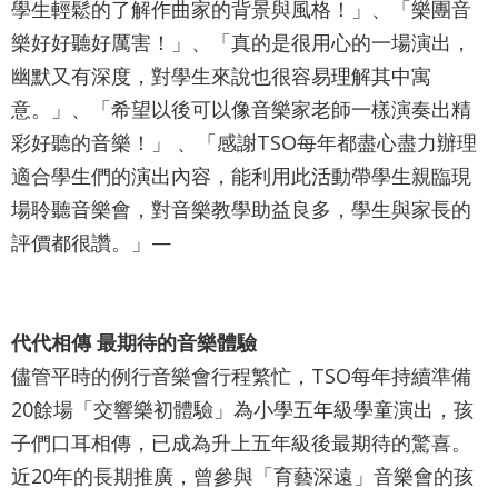
學生輕鬆的了解作曲家的背景與風格！」、「樂團音
政
樂好好聽好厲害！」、「真的是很用心的一場演出，
策
幽默又有深度，對學生來說也很容易理解其中寓
意。」、「希望以後可以像音樂家老師一樣演奏出精
著
彩好聽的音樂！」 、「感謝TSO每年都盡心盡力辦理
作
適合學生們的演出內容，能利用此活動帶學生親臨現
權
場聆聽音樂會，對音樂教學助益良多，學生與家長的
聲
評價都很讚。」—
明
代代相傳
最期待的音樂體驗
儘管平時的例行音樂會行程繁忙，TSO每年持續準備
20餘場「交響樂初體驗」為小學五年級學童演出，孩
子們口耳相傳，已成為升上五年級後最期待的驚喜。
近20年的長期推廣，曾參與「育藝深遠」音樂會的孩