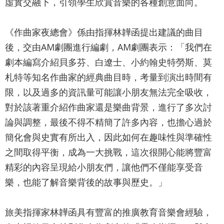
網
虛實交融下，引領學生欣賞音樂的各種創意面向。
站
《作曲家夜總會》係由指揮林韡函提出建議的曲目
導
後，交由AM劇團進行編劇，AM劇團表示：「我們在
覽
劇本編寫介紹貝多芬、白遼士、小約翰史特勞斯、莫
English
札特等知名作曲家的經典曲目時，考量到演出時間有
陳
限，以及過多的資訊量可能讓小朋友無法完全吸收，
情
對於該著重介紹作曲家還是樂曲背景，進行了多次討
系
論與調整，最後不得不精簡了許多內容，也擔心過於
簡化會與史實有所出入，因此如何在趣味性與準確性
統
之間取得平衡，成為一大挑戰，這次很開心能將豐富
台北通
精彩的內容呈現給小朋友們，讓他們不僅能享受音
TaipeiPASS
樂，也能了解音樂背後的故事與歷史。」
雙
語
旅美指揮家林韡函具有豐富的推廣教育音樂會經驗，