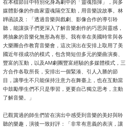
詞
在本檔節目中特別化身為劇中的「靈魂指揮」，與多
彙
媒體影像的作曲家靈魂隔空互動，用音樂說故事。林
韡函談及：「透過音樂與戲劇、影像合作的導引聆
聯
聽，能讓孩子們更深入了解音樂創作的巧思與靈感，
絡
將抽象的音樂化無形為有形。我有幸在美國時常與各
我
大樂團合作教育音樂會，這次演出在安排上取用了美
們
國近年很成功的模式，包含簡短但多元的樂曲演奏、
豐富的互動，以及AM劇團豐富經驗的多媒體模式，三
隱
方合作各取所長，安排出一個緊湊、引人入勝的節
私
目，讓學生不只能保持注意力在舞臺上，也在互動當
權
中鼓勵學生們不只是學習，更要自己獨立思考，主動
及
了解音樂。」
資
訊
已觀賞過的師生們皆在演出中感受到音樂的美好與聆
安
聽的樂趣，演後一致好評：「非常有意義的表演，讓
全