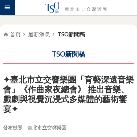
跳到主要內容區塊
認
識
TSO
首頁
最新消息
TSO新聞稿
年
度
專
TSO新聞稿
題
音
✦臺北市立交響樂團「育藝深遠音樂
樂
會」《作曲家夜總會》 推出音樂、
會
戲劇與視覺沉浸式多媒體的藝術饗
推
宴✦
廣
教
育
發布機關：臺北市立交響樂團