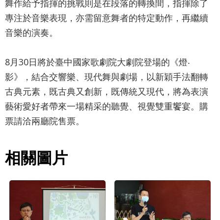
詞
舞作給予指揮的挑戰則是在段落的轉換間，指揮除了
彙
專注於音樂表現，亦需留意舞者的特定動作，再繼續
音樂的演奏。
聯
絡
8月30日將於臺中國家歌劇院大劇院登場的《燈‧
我
影》，結合交響樂、現代舞與劇場，以新穎手法翻轉
們
古典元素，既古典又創新，既傳統又現代，將為表演
藝術愛好者帶來一場精采的聽覺、視覺雙重饗宴。購
隱
票請洽兩廳院售票。
私
權
相關圖片
及
資
訊
安
全