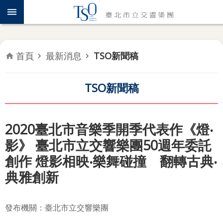
跳到主要內容區塊
認
識
TSO
首頁
最新消息
TSO新聞稿
年
度
專
TSO新聞稿
題
音
2020臺北市音樂季開季代表作《燈‧
樂
影》 臺北市立交響樂團50週年委託
會
創作 燈影相映‧樂舞碰撞 翻轉古典‧
推
典雅創新
廣
教
育
發布機關：臺北市立交響樂團