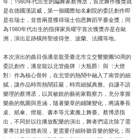
網
年；1980年代出生的編舞家蔡博丞，首次舞作獲獎就
是在德國漢諾威，第一個國際知名劇院的委託創作即
站
是在瑞士，並曾兩度獲得瑞士伯恩舞蹈平臺金獎；同
導
為1980年代出生的指揮家吳曜宇首次獲獎亦是在歐
覽
洲，演出足跡橫跨聖彼得堡、波蘭、法國等地。
English
陳
本次演出的曲目係潘皇龍受臺北市立交響樂團50周的
情
委託創作，潘皇龍以北管曲牌〈大瓶爵〉與〈大燈
系
對〉作為核心骨幹，在北管的熱鬧中融入了南管的細
膩，讓作品時而熱鬧莊嚴，時而細膩典雅。自謙不諳
統
樂理的蔡博丞，以其敏銳的藝術家觀察力，充分掌握
台北通
樂曲的氛圍與意涵，隨著樂章的鋪陳變化，將議事長
TaipeiPASS
桌、紙傘、燈籠、書本等元素搬上舞臺。蔡博丞指
雙
出，不同於以往播放配樂的演出，舞者們這次除了需
語
要專注於肢體表現，更需要仔細聆聽音樂的變化；而