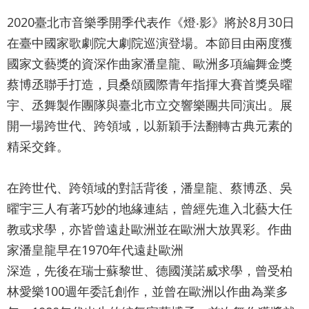
最
2020臺北市音樂季開季代表作《燈‧影》將於8月30日
新
在臺中國家歌劇院大劇院巡演登場。本節目由兩度獲
消
息
國家文藝獎的資深作曲家潘皇龍、歐洲多項編舞金獎
蔡博丞聯手打造，貝桑頌國際青年指揮大賽首獎吳曜
文
宇、丞舞製作團隊與臺北市立交響樂團共同演出。展
宣
開一場跨世代、跨領域，以新穎手法翻轉古典元素的
品
及
精采交鋒。
出
版
在跨世代、跨領域的對話背後，潘皇龍、蔡博丞、吳
品
曜宇三人有著巧妙的地緣連結，曾經先進入北藝大任
行
教或求學，亦皆曾遠赴歐洲並在歐洲大放異彩。作曲
政
家潘皇龍早在1970年代遠赴歐洲
資
深造，先後在瑞士蘇黎世、德國漢諾威求學，曾受柏
訊
林愛樂100週年委託創作，並曾在歐洲以作曲為業多