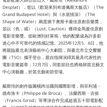
最
Desplat），曾以《歡迎來到布達佩斯大飯店》（The
新
Grand Budapest Hotel）與《水底情深》（The
消
息
Shape of Water）兩度摘下奧斯卡最佳原創音樂獎，
並以《色，戒》（Lust, Caution）獲得金馬最佳原創
文
電影音樂獎。從歐洲到好萊塢，他的配樂成為許多影
宣
迷心中不可替代的情感記憶。2025年12月5、6日，他
品
及
將親臨臺北表演藝術中心大劇院，與臺北市立交響樂
出
團（TSO）攜手登台，親自指揮演繹其最具代表性的
版
電影音樂篇章；12月7日，同套節目也將移師苗北藝文
品
中心演藝廳，於苗北藝術節登場。
行
政
戴斯培的創作版圖橫跨法國與國際影壇，與菲利浦・
資
德布洛卡（Philippe de Broca）、法蘭西斯・吉侯
訊
（Francis Girod）等導演合作完成超過五十部電影配