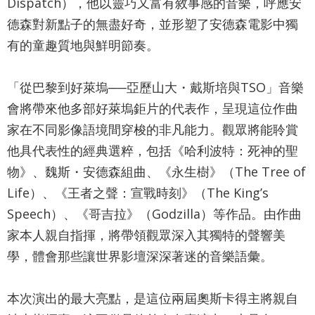
詞
Dispatch），他以靈巧又富有敘事感的音樂，呼應安
德森對新點子的無盡好奇，並形塑了安德森電影中獨
彙
有的童趣質地與鮮明節奏。
聯
絡
「從巴黎到好萊塢──亞歷山大・戴斯培與TSO」音樂
我
會將帶來他多部好萊塢鉅片的代表作，呈現這位作曲
們
家在不同影像語境間穿梭的非凡能力。觀眾將能聆賞
他具代表性的經典選粹，包括《哈利波特：死神的聖
隱
物》、魏斯・安德森組曲、《永生樹》（The Tree of
私
Life）、《王者之聲：宣戰時刻》（The King’s
權
Speech）、《哥吉拉》（Godzilla）等作品。由作曲
及
家本人親自指揮，將帶領觀眾深入其獨特的聲響美
資
學，體會那些讓世界影壇深深著迷的音樂語彙。
訊
安
本次演出的最大亮點，是這位兩屆奧斯卡得主將親自
全