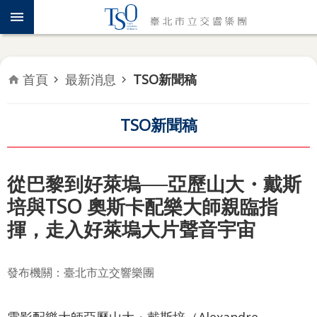
跳到主要內容區塊
認
識
TSO
首頁
最新消息
TSO新聞稿
年
度
專
TSO新聞稿
題
音
從巴黎到好萊塢──亞歷山大・戴斯
樂
培與TSO 奧斯卡配樂大師親臨指
會
揮，走入好萊塢大片聲音宇宙
推
廣
發布機關：臺北市立交響樂團
教
育
電影配樂大師亞歷山大・戴斯培（Alexandre