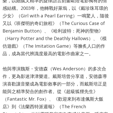
樂，以細膩又精準的旋律語言刻畫歐陸電影獨有的情
網
感結構。2003年，他轉戰好萊塢，以《戴珍珠耳環的
站
少女》（Girl with a Pearl Earring）一鳴驚人，隨後
導
又以《班傑明的奇幻旅程》（The Curious Case of
覽
Benjamin Button）、《哈利波特：死神的聖物》
English
（Harry Potter and the Deathly Hallows）、《模
陳
仿遊戲》（The Imitation Game）等膾炙人口的作
情
品，成為當代辨識度最高的電影作曲家之一。
系
他與導演魏斯・安德森（Wes Anderson）的多次合
統
作，更為影迷津津樂道。戴斯培曾分享道，安德森導
台北通
演喜歡讓音樂成為電影敘事的一部分，而戴斯培正是
TaipeiPASS
能與之精準契合的創作者。從《超級狐狸先生》
雙
（Fantastic Mr. Fox）、《歡迎來到布達佩斯大飯
語
店》到《法蘭西特派週報》（The French