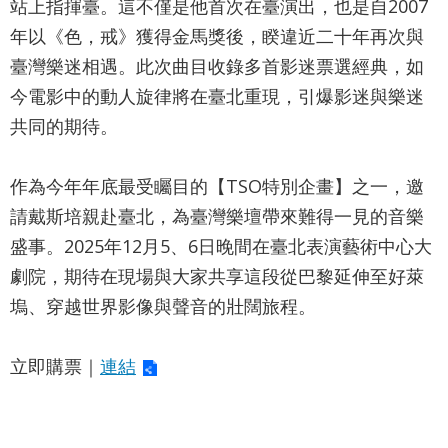
站上指揮臺。這不僅是他首次在臺演出，也是自2007
政
年以《色，戒》獲得金馬獎後，睽違近二十年再次與
策
臺灣樂迷相遇。此次曲目收錄多首影迷票選經典，如
今電影中的動人旋律將在臺北重現，引爆影迷與樂迷
著
共同的期待。
作
權
作為今年年底最受矚目的【TSO特別企畫】之一，邀
聲
請戴斯培親赴臺北，為臺灣樂壇帶來難得一見的音樂
明
盛事。2025年12月5、6日晚間在臺北表演藝術中心大
劇院，期待在現場與大家共享這段從巴黎延伸至好萊
塢、穿越世界影像與聲音的壯闊旅程。
立即購票｜
連結