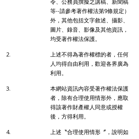
令、公務員撰擬之講稿、新聞稿
最
等--請參考著作權法第9條規定）
新
消
外，其他包括文字敘述、攝影、
息
圖片、錄音、影像及其他資訊，
均受著作權法保護。
文
宣
2.
上述不得為著作權標的者，任何
品
人均得自由利用，歡迎各界廣為
及
出
利用。
版
品
3.
本網站資訊內容受著作權法保護
者，除有合理使用情形外，應取
行
得該著作財產權人同意或授權
政
資
後，方得利用。
訊
4.
上述〝合理使用情形〞，說明如